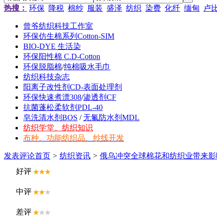
热搜：
环保
降税
棉纱
服装
盛泽
纺织
染费
化纤
缅甸
卢
曾爷纺织科技工作室
环保仿生棉系列Cotton-SIM
BIO-DYE 生活染
环保阳性棉 C.D-Cotton
环保脱脂棉
/
纯棉吸水毛巾
纺织科技杂志
阳离子改性剂CD-表面处理剂
环保快速煮漂308
/
渗透剂CF
抗菌蓬松柔软剂PDL-40
皂洗清水剂BOS
/
无氟防水剂MDL
纺织学堂、纺织知识
布种、功能纺织品、纱线开发
发表评论
首页
>
纺织资讯
>
俄乌冲突全球棉花和纺织业带来影
好评
中评
差评