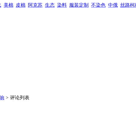
比
美棉
皮棉
阿克苏
生态
染料
服装定制
不染色
中俄
丝路柯
响
>
评论列表