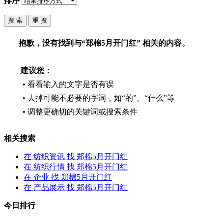
排序
抱歉，没有找到与“
郑棉5月开门红
” 相关的内容。
建议您：
• 看看输入的文字是否有误
• 去掉可能不必要的字词，如“的”、“什么”等
• 调整更确切的关键词或搜索条件
相关搜索
在
纺织资讯
找 郑棉5月开门红
在
纺织行情
找 郑棉5月开门红
在
企业
找 郑棉5月开门红
在
产品展示
找 郑棉5月开门红
今日排行