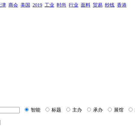
天津
商会
美国
2019
工业
时尚
行业
面料
贸易
纱线
香港
智能
标题
主办
承办
展馆