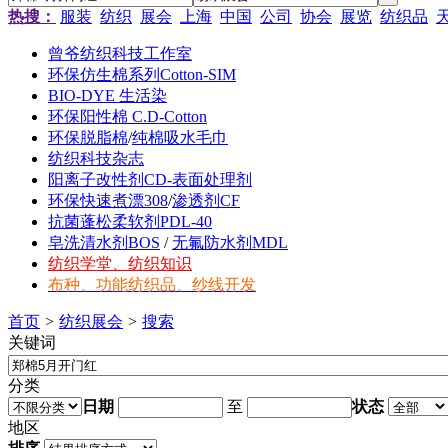
热搜：
服装
纺织
展会
上海
中国
公司
协会
展览
纺织品
曾爷纺织科技工作室
环保仿生棉系列Cotton-SIM
BIO-DYE 生活染
环保阳性棉 C.D-Cotton
环保脱脂棉
/
纯棉吸水毛巾
纺织科技杂志
阳离子改性剂CD-表面处理剂
环保快速煮漂308
/
渗透剂CF
抗菌蓬松柔软剂PDL-40
皂洗清水剂BOS
/
无氟防水剂MDL
纺织学堂、纺织知识
布种、功能纺织品、纱线开发
首页
>
纺织展会
>
搜索
关键词
分类
日期
至
状态
地区