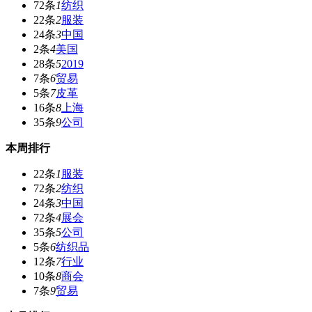
72条
1
纺织
22条
2
服装
24条
3
中国
2条
4
美国
28条
5
2019
7条
6
贸易
5条
7
皮革
16条
8
上海
35条
9
公司
本周排行
22条
1
服装
72条
2
纺织
24条
3
中国
72条
4
展会
35条
5
公司
5条
6
纺织品
12条
7
行业
10条
8
商会
7条
9
贸易