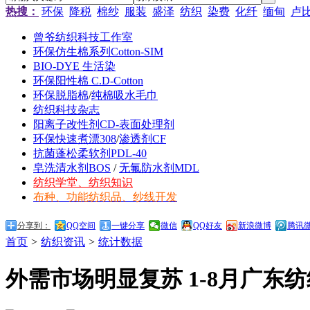
热搜：
环保
降税
棉纱
服装
盛泽
纺织
染费
化纤
缅甸
卢
曾爷纺织科技工作室
环保仿生棉系列Cotton-SIM
BIO-DYE 生活染
环保阳性棉 C.D-Cotton
环保脱脂棉
/
纯棉吸水毛巾
纺织科技杂志
阳离子改性剂CD-表面处理剂
环保快速煮漂308
/
渗透剂CF
抗菌蓬松柔软剂PDL-40
皂洗清水剂BOS
/
无氟防水剂MDL
纺织学堂、纺织知识
布种、功能纺织品、纱线开发
分享到：
QQ空间
一键分享
微信
QQ好友
新浪微博
腾讯
首页
>
纺织资讯
>
统计数据
外需市场明显复苏 1-8月广东