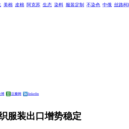
比
美棉
皮棉
阿克苏
生态
染料
服装定制
不染色
中俄
丝路柯
微博
豆瓣网
linkedin
纺织服装出口增势稳定