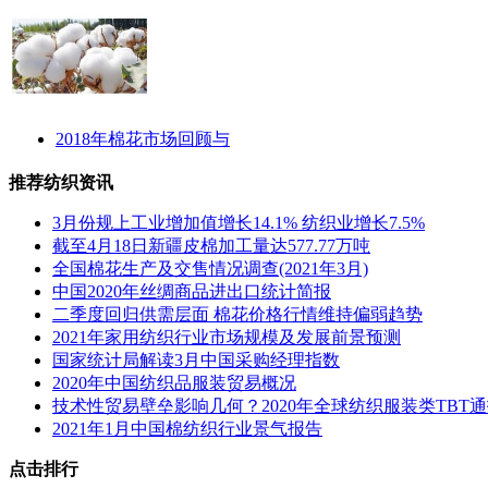
2018年棉花市场回顾与
推荐纺织资讯
3月份规上工业增加值增长14.1% 纺织业增长7.5%
截至4月18日新疆皮棉加工量达577.77万吨
全国棉花生产及交售情况调查(2021年3月)
中国2020年丝绸商品进出口统计简报
二季度回归供需层面 棉花价格行情维持偏弱趋势
2021年家用纺织行业市场规模及发展前景预测
国家统计局解读3月中国采购经理指数
2020年中国纺织品服装贸易概况
技术性贸易壁垒影响几何？2020年全球纺织服装类TBT
2021年1月中国棉纺织行业景气报告
点击排行