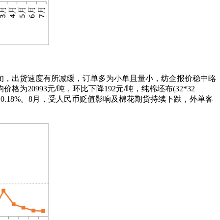
。下旬，出货速度有所减缓，订单多为小单且量小，纺企报价稳中略
993元/吨，环比下降192元/吨，纯棉坯布(32*32
环比增加0.18%。8月，受人民币贬值影响及棉花期货持续下跌，外单客