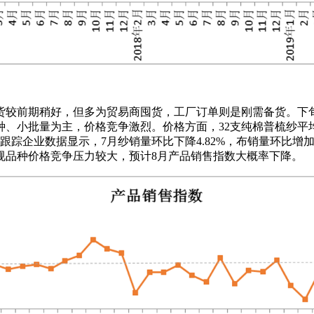
，纺企走货较前期稍好，但多为贸易商囤货，工厂订单则是刚需备货
批量为主，价格竞争激烈。价格方面，32支纯棉普梳纱平均价格为20
0.08元/米。跟踪企业数据显示，7月纱销量环比下降4.82%，布销量
规品种价格竞争压力较大，预计8月产品销售指数大概率下降。