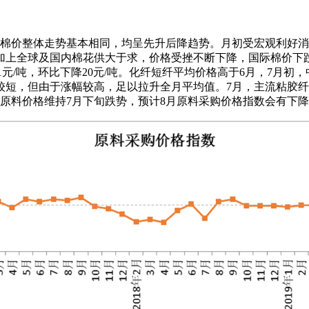
月，国内外棉价整体走势基本相同，均呈先升后降趋势。月初受宏观
全球及国内棉花供大于求，价格受挫不断下降，国际棉价下跌幅度高于
为13931元/吨，环比下降20元/吨。化纤短纤平均价格高于6月，
但由于涨幅较高，足以拉升全月平均值。7月，主流粘胶纤维均价为1
紧张，原料价格维持7月下旬跌势，预计8月原料采购价格指数会有下