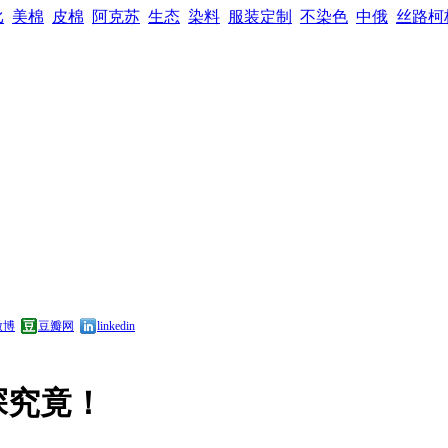
比
美棉
皮棉
阿克苏
生态
染料
服装定制
不染色
中俄
丝路柯
微博
豆瓣网
linkedin
探究竟！