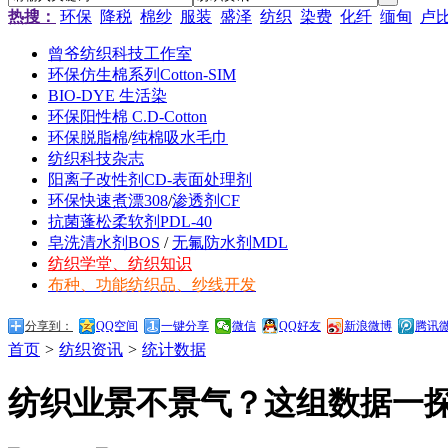
热搜：
环保
降税
棉纱
服装
盛泽
纺织
染费
化纤
缅甸
卢
曾爷纺织科技工作室
环保仿生棉系列Cotton-SIM
BIO-DYE 生活染
环保阳性棉 C.D-Cotton
环保脱脂棉
/
纯棉吸水毛巾
纺织科技杂志
阳离子改性剂CD-表面处理剂
环保快速煮漂308
/
渗透剂CF
抗菌蓬松柔软剂PDL-40
皂洗清水剂BOS
/
无氟防水剂MDL
纺织学堂、纺织知识
布种、功能纺织品、纱线开发
分享到：
QQ空间
一键分享
微信
QQ好友
新浪微博
腾讯
首页
>
纺织资讯
>
统计数据
纺织业景不景气？这组数据一