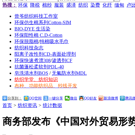
热搜：
环保
降税
棉纱
服装
盛泽
纺织
染费
化纤
缅甸
卢
曾爷纺织科技工作室
环保仿生棉系列Cotton-SIM
BIO-DYE 生活染
环保阳性棉 C.D-Cotton
环保脱脂棉
/
纯棉吸水毛巾
纺织科技杂志
阳离子改性剂CD-表面处理剂
环保快速煮漂308
/
渗透剂CF
抗菌蓬松柔软剂PDL-40
皂洗清水剂BOS
/
无氟防水剂MDL
纺织学堂、纺织知识
布种、功能纺织品、纱线开发
分享到：
QQ空间
一键分享
微信
QQ好友
新浪微博
腾讯
首页
>
纺织资讯
>
统计数据
商务部发布《中国对外贸易形势