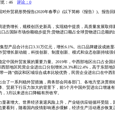
浏览：
46
评论：0
易形势报告(2020年春季)》(以下简称《报告》)。报告回顾了2
易逆势增长，规模创历史新高，实现稳中提质，高质量发展取得新成
点，出口占国际市场份额稳步提升;货物进口额占全球货物进口总额的
集型产品合计出口3.31万亿元，增长6.1%。出口品牌建设成效
成为外贸增长新动能，科技创新、制度创新、模式和业态创新持续
定中国外贸发展的重要力量。2019年，中西部地区出口占全国出
地区民营企业进出口分别增长28.3%和22.4%，高于东部地区19
一带一路”倡议和区域综合成本比较优势，民营企业进出口在中西
院出台了一系列稳外贸措施，商务部会同各部门、各地方坚决贯
降、贸易下行压力加大的背景下，前5个月中国外贸进出口增速
约，3月以来进出口降幅有所收窄。
压力显著增大。世界经济衰退风险上升，产业链供应链循环受阻
也要看到，随着国内疫情影响逐步缓解，经济生产活动逐步恢复