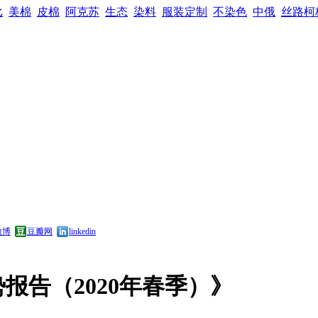
比
美棉
皮棉
阿克苏
生态
染料
服装定制
不染色
中俄
丝路柯
微博
豆瓣网
linkedin
报告（2020年春季）》