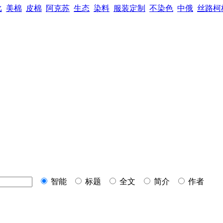
比
美棉
皮棉
阿克苏
生态
染料
服装定制
不染色
中俄
丝路柯
智能
标题
全文
简介
作者