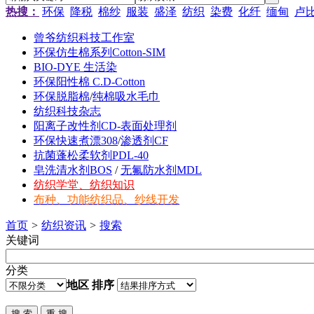
热搜：
环保
降税
棉纱
服装
盛泽
纺织
染费
化纤
缅甸
卢
曾爷纺织科技工作室
环保仿生棉系列Cotton-SIM
BIO-DYE 生活染
环保阳性棉 C.D-Cotton
环保脱脂棉
/
纯棉吸水毛巾
纺织科技杂志
阳离子改性剂CD-表面处理剂
环保快速煮漂308
/
渗透剂CF
抗菌蓬松柔软剂PDL-40
皂洗清水剂BOS
/
无氟防水剂MDL
纺织学堂、纺织知识
布种、功能纺织品、纱线开发
首页
>
纺织资讯
>
搜索
关键词
分类
地区
排序