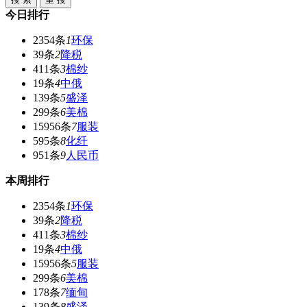
今日排行
2354条
1
环保
39条
2
降税
411条
3
棉纱
19条
4
中俄
139条
5
盛泽
299条
6
美棉
15956条
7
服装
595条
8
化纤
951条
9
人民币
本周排行
2354条
1
环保
39条
2
降税
411条
3
棉纱
19条
4
中俄
15956条
5
服装
299条
6
美棉
178条
7
缅甸
139条
8
盛泽