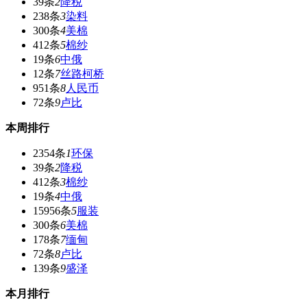
39条
2
降税
238条
3
染料
300条
4
美棉
412条
5
棉纱
19条
6
中俄
12条
7
丝路柯桥
951条
8
人民币
72条
9
卢比
本周排行
2354条
1
环保
39条
2
降税
412条
3
棉纱
19条
4
中俄
15956条
5
服装
300条
6
美棉
178条
7
缅甸
72条
8
卢比
139条
9
盛泽
本月排行