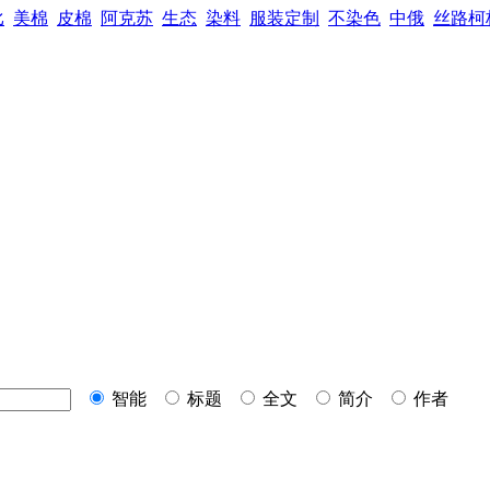
比
美棉
皮棉
阿克苏
生态
染料
服装定制
不染色
中俄
丝路柯
智能
标题
全文
简介
作者