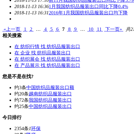
2018-11-13 17:10
前11月我国
纺织品服装出口
同比下降5.7
2018-11-13 16:36
1月我国
纺织品服装出口
同比下降0.4%
2018-11-13 16:31
2016年1月我国
纺织品服装出口
均下降
«上一页
1
2
…
4
5
6
7
8
9
…
10
11
下一页»
共2
相关搜索
在
纺织行情
找 纺织品服装出口
在
企业
找 纺织品服装出口
在
纺织展会
找 纺织品服装出口
在
产品展示
找 纺织品服装出口
您是不是在找?
约3条
中国纺织品服装出口额
约20条
越南纺织品服装出口
约72条
我国纺织品服装出口
约25条
中国纺织品服装出口
今日排行
2354条
1
环保