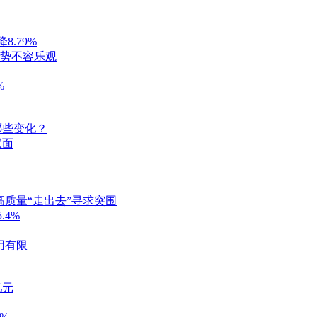
8.79%
 形势不容乐观
%
哪些变化？
双面
高质量“走出去”寻求突围
.4%
用有限
亿元