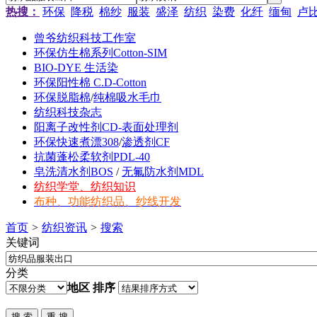
热搜：
环保
降税
棉纱
服装
盛泽
纺织
染费
化纤
缅甸
卢
曾爷纺织科技工作室
环保仿生棉系列Cotton-SIM
BIO-DYE 生活染
环保阳性棉 C.D-Cotton
环保脱脂棉
/
纯棉吸水毛巾
纺织科技杂志
阳离子改性剂CD-表面处理剂
环保快速煮漂308
/
渗透剂CF
抗菌蓬松柔软剂PDL-40
皂洗清水剂BOS
/
无氟防水剂MDL
纺织学堂、纺织知识
布种、功能纺织品、纱线开发
首页
>
纺织资讯
>
搜索
关键词
分类
地区
排序