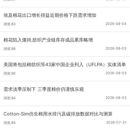
埃及棉花出口增长得益近期价格下跌需求增加
2026-08-04
浏览:83
棉花陷入僵持,纺织产业链库存成品累库略增
2026-08-03
浏览:88
美国将包括棉纺织等43家中国企业列入（UFLPA）实体清单
有何影响？
2026-08-03
浏览:90
需求淡季压制下 三季度棉价仍谨慎乐观
2026-08-03
浏览:84
Cotton-Sim仿生棉用水排污及碳排放数据对比与测算
2026-07-31
浏览:84