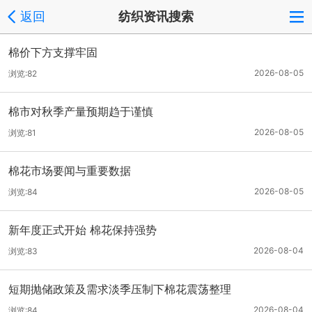
返回
纺织资讯搜索
棉价下方支撑牢固
2026-08-05
浏览:82
棉市对秋季产量预期趋于谨慎
2026-08-05
浏览:81
棉花市场要闻与重要数据
2026-08-05
浏览:84
新年度正式开始 棉花保持强势
2026-08-04
浏览:83
短期抛储政策及需求淡季压制下棉花震荡整理
2026-08-04
浏览:84