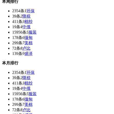
本周排行
2354条
1
环保
39条
2
降税
411条
3
棉纱
19条
4
中俄
15956条
5
服装
178条
6
缅甸
299条
7
美棉
72条
8
卢比
139条
9
盛泽
本月排行
2354条
1
环保
39条
2
降税
411条
3
棉纱
19条
4
中俄
15956条
5
服装
178条
6
缅甸
299条
7
美棉
72条
8
卢比