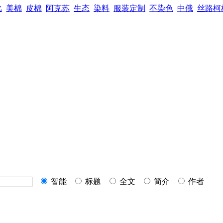
比
美棉
皮棉
阿克苏
生态
染料
服装定制
不染色
中俄
丝路柯
智能
标题
全文
简介
作者