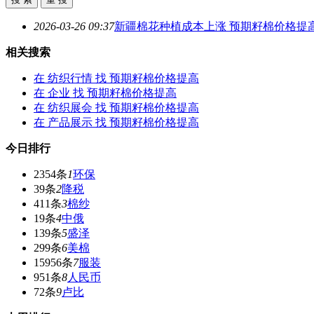
2026-03-26 09:37
新疆棉花种植成本上涨
预期籽棉价格提
相关搜索
在
纺织行情
找 预期籽棉价格提高
在
企业
找 预期籽棉价格提高
在
纺织展会
找 预期籽棉价格提高
在
产品展示
找 预期籽棉价格提高
今日排行
2354条
1
环保
39条
2
降税
411条
3
棉纱
19条
4
中俄
139条
5
盛泽
299条
6
美棉
15956条
7
服装
951条
8
人民币
72条
9
卢比