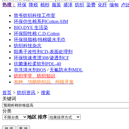
热搜：
环保
降税
棉纱
服装
盛泽
纺织
染费
化纤
缅甸
卢
曾爷纺织科技工作室
环保仿生棉系列Cotton-SIM
BIO-DYE 生活染
环保阳性棉 C.D-Cotton
环保脱脂棉
/
纯棉吸水毛巾
纺织科技杂志
阳离子改性剂CD-表面处理剂
环保快速煮漂308
/
渗透剂CF
抗菌蓬松柔软剂PDL-40
皂洗清水剂BOS
/
无氟防水剂MDL
纺织学堂、纺织知识
布种、功能纺织品、纱线开发
首页
>
纺织资讯
>
搜索
关键词
分类
地区
排序