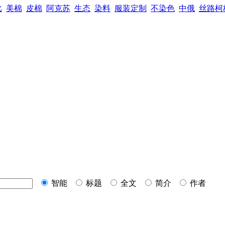
比
美棉
皮棉
阿克苏
生态
染料
服装定制
不染色
中俄
丝路柯
智能
标题
全文
简介
作者