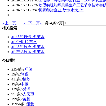
2018-11-13 11:48
工信部：将提高印染行业
节水
环保安全
2018-11-13 11:07
欧盟实现纺织染整生产工艺
节水
技术突
2018-11-13 10:40
柯桥印染企业成“
节水
大户”
«上一页
1
2
下一页»
共24条/2页
相关搜索
在
纺织行情
找 节水
在
企业
找 节水
在
纺织展会
找 节水
在
产品展示
找 节水
今日排行
2354条
1
环保
39条
2
降税
411条
3
棉纱
19条
4
中俄
139条
5
盛泽
951条
6
人民币
299条
7
美棉
15956条
8
服装