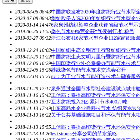
2020-08-06 08:43
中国纺联发布2020年度纺织行业
节水
型
2020-07-08 08:43
华纺股份入选2020年纺织行业
节水
型企
2020-01-14 14:47
6家泉州纺织染整企业获评省级
节水
型示
2019-06-26 11:55
染色
节水
99%莞企获“气候创行者”称号
2019-03-27 09:32
浙江公布416家
节水
型企业112家纺织服
2018-12-24 10:02
中国纺织生态文明万里行暨纺织行业
节
2018-12-20 11:22
中国纺织生态文明万里行暨纺织行业
节
2018-12-06 16:29
中国印染行业协会将举办节能
节水
技术
2018-12-06 15:26
纱线染色节能
节水
技术交流会召开
2018-12-03 15:21
ifc：为工业
节水
节能打造技术与融资服
2018-11-29 17:17
泉州通过全国
节水
型社会建设试点城市
2018-11-16 15:42
工信部：将提高印染行业
节水
环保安全
2018-11-15 15:17
互太纺织投入2亿 累计
节水
400万吨
2018-11-13 17:49
山东高耗水企业靠科技
节水
纺织废水过
2018-11-13 16:22
关于公共基础设施项目和环保节能
节水
2018-11-13 15:55
工信部：将提高印染行业
节水
环保安全
2018-11-13 14:26
levi strauss分享公司的
节水
策略