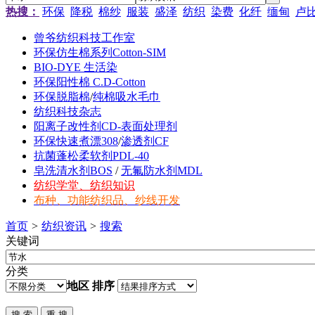
热搜：
环保
降税
棉纱
服装
盛泽
纺织
染费
化纤
缅甸
卢
曾爷纺织科技工作室
环保仿生棉系列Cotton-SIM
BIO-DYE 生活染
环保阳性棉 C.D-Cotton
环保脱脂棉
/
纯棉吸水毛巾
纺织科技杂志
阳离子改性剂CD-表面处理剂
环保快速煮漂308
/
渗透剂CF
抗菌蓬松柔软剂PDL-40
皂洗清水剂BOS
/
无氟防水剂MDL
纺织学堂、纺织知识
布种、功能纺织品、纱线开发
首页
>
纺织资讯
>
搜索
关键词
分类
地区
排序