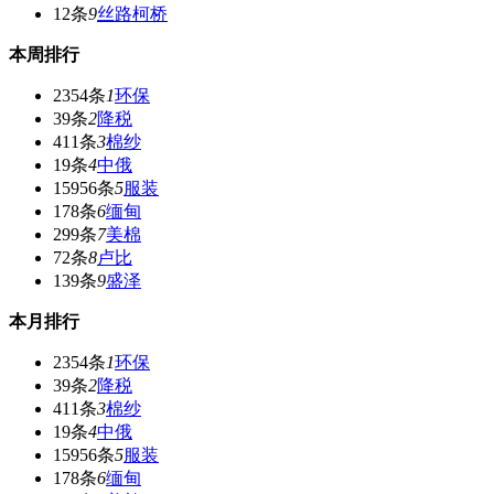
12条
9
丝路柯桥
本周排行
2354条
1
环保
39条
2
降税
411条
3
棉纱
19条
4
中俄
15956条
5
服装
178条
6
缅甸
299条
7
美棉
72条
8
卢比
139条
9
盛泽
本月排行
2354条
1
环保
39条
2
降税
411条
3
棉纱
19条
4
中俄
15956条
5
服装
178条
6
缅甸