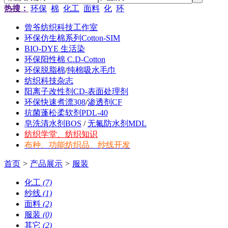
热搜：
环保
棉
化工
面料
化
环
曾爷纺织科技工作室
环保仿生棉系列Cotton-SIM
BIO-DYE 生活染
环保阳性棉 C.D-Cotton
环保脱脂棉
/
纯棉吸水毛巾
纺织科技杂志
阳离子改性剂CD-表面处理剂
环保快速煮漂308
/
渗透剂CF
抗菌蓬松柔软剂PDL-40
皂洗清水剂BOS
/
无氟防水剂MDL
纺织学堂、纺织知识
布种、功能纺织品、纱线开发
首页
>
产品展示
>
服装
化工
(7)
纱线
(1)
面料
(2)
服装
(0)
其它
(2)