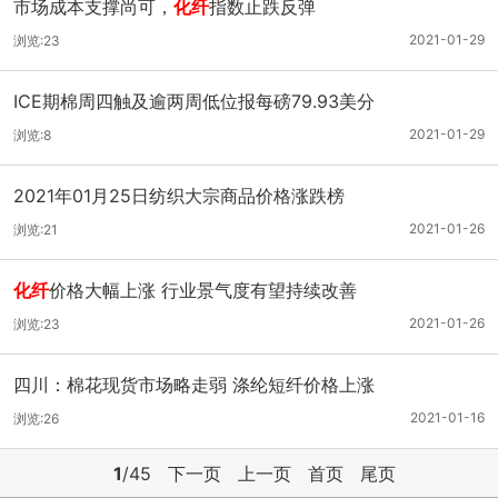
市场成本支撑尚可，
化纤
指数止跌反弹
2021-01-29
浏览:23
ICE期棉周四触及逾两周低位报每磅79.93美分
2021-01-29
浏览:8
2021年01月25日纺织大宗商品价格涨跌榜
2021-01-26
浏览:21
化纤
价格大幅上涨 行业景气度有望持续改善
2021-01-26
浏览:23
四川：棉花现货市场略走弱 涤纶短纤价格上涨
2021-01-16
浏览:26
1
/45
下一页
上一页
首页
尾页