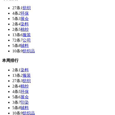
27条
1
纺织
4条
2
环保
5条
3
展会
2条
4
染料
2条
5
棉纱
13条
6
服装
72条
7
公司
5条
8
辅料
10条
9
纺织品
本周排行
2条
1
染料
13条
2
服装
27条
3
纺织
2条
4
棉纱
4条
5
环保
5条
6
展会
3条
7
印染
5条
8
辅料
10条
9
纺织品