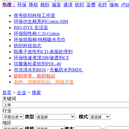
热搜：
环保
降税
棉纱
服装
盛泽
纺织
染费
化纤
缅甸
卢
曾爷纺织科技工作室
环保仿生棉系列Cotton-SIM
BIO-DYE 生活染
环保阳性棉 C.D-Cotton
环保脱脂棉
/
纯棉吸水毛巾
纺织科技杂志
阳离子改性剂CD-表面处理剂
环保快速煮漂308
/
渗透剂CF
抗菌蓬松柔软剂PDL-40
皂洗清水剂BOS
/
无氟防水剂MDL
纺织学堂、纺织知识
布种、功能纺织品、纱线开发
首页
>
企业
>
搜索
关键词
行业
类型
模式
地区
规模
资本
~