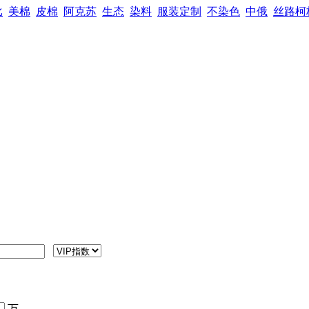
比
美棉
皮棉
阿克苏
生态
染料
服装定制
不染色
中俄
丝路柯
万