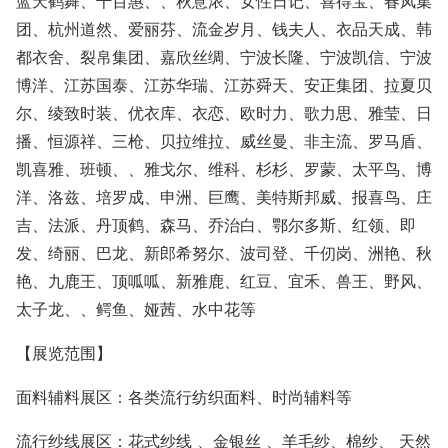
蓝天鹤舞、千百惠、、秋意浓、女性日记、喜得宝、春凤集
团、杭州道然、爱丽芬、流金岁月、钱夫人、衣品天成、韩
都衣舍、裂帛集团、嘉欣丝绸、宁波长隆、宁波凯信、宁波
博洋、江苏国泰、江苏华瑞、江苏舜天、安正集团、拉夏贝
尔、绫致时装、优衣库、衣恋、欧时力、歌力思、雅莹、日
播、恒源祥、三枪、贝拉维拉、威丝曼、非主流、罗马盾、
凯喜雅、班顿、、雅戈尔、维科、杉杉、罗蒙、太平鸟、博
洋、洛兹、培罗成、申洲、巨鹰、美特斯邦威、报喜鸟、庄
吉、法派、丹顶鹤、森马、乔治白、鄂尔多斯、红领、即
发、绮丽、巴龙、新郎希努尔、波司登、千仞岗、洲艳、秋
艳、九鹿王、顶呱呱、新雅鹿、红豆、宜禾、兽王、野风、
太子龙、、鳄鱼、娅茜、水中花等
【展览范围】
面料辅料展区：各类流行纺织面料、时尚辅料等
流行纱线展区：花式纱线 、金银丝 、羊毛纱、棉纱、 天然