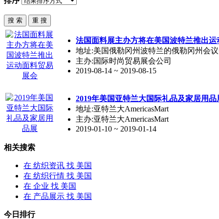
排序
法国面料展主办方将在
美国
波特兰推出运
地址:美国俄勒冈州波特兰的俄勒冈州会
主办:国际时尚贸易展会公司
2019-08-14 ~ 2019-08-15
2019年
美国
亚特兰大国际礼品及家居用品
地址:亚特兰大AmericasMart
主办:亚特兰大AmericasMart
2019-01-10 ~ 2019-01-14
相关搜索
在
纺织资讯
找 美国
在
纺织行情
找 美国
在
企业
找 美国
在
产品展示
找 美国
今日排行