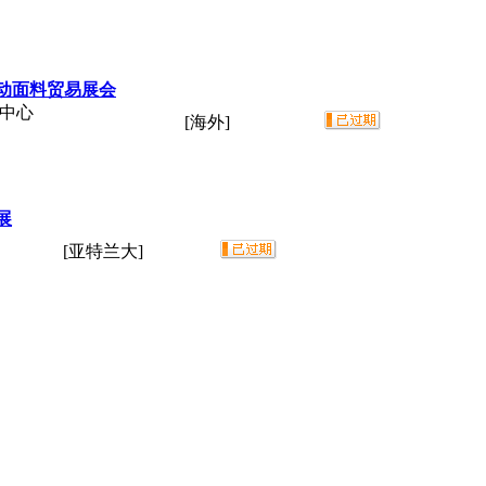
动面料贸易展会
议中心
[海外]
展
[亚特兰大]