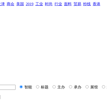
天津
商会
美国
2019
工业
时尚
行业
面料
贸易
纱线
香港
智能
标题
主办
承办
展馆