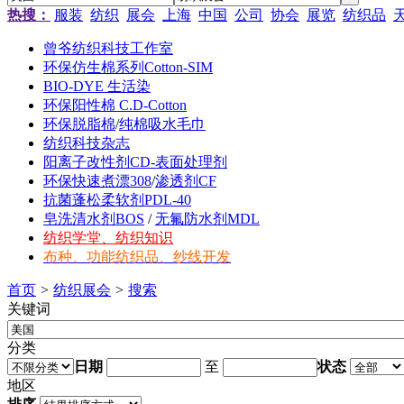
热搜：
服装
纺织
展会
上海
中国
公司
协会
展览
纺织品
曾爷纺织科技工作室
环保仿生棉系列Cotton-SIM
BIO-DYE 生活染
环保阳性棉 C.D-Cotton
环保脱脂棉
/
纯棉吸水毛巾
纺织科技杂志
阳离子改性剂CD-表面处理剂
环保快速煮漂308
/
渗透剂CF
抗菌蓬松柔软剂PDL-40
皂洗清水剂BOS
/
无氟防水剂MDL
纺织学堂、纺织知识
布种、功能纺织品、纱线开发
首页
>
纺织展会
>
搜索
关键词
分类
日期
至
状态
地区