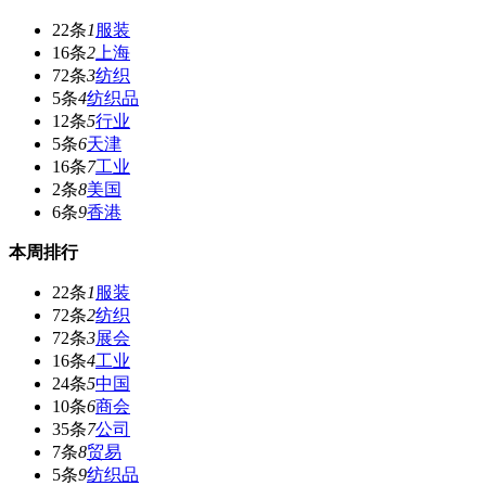
22条
1
服装
16条
2
上海
72条
3
纺织
5条
4
纺织品
12条
5
行业
5条
6
天津
16条
7
工业
2条
8
美国
6条
9
香港
本周排行
22条
1
服装
72条
2
纺织
72条
3
展会
16条
4
工业
24条
5
中国
10条
6
商会
35条
7
公司
7条
8
贸易
5条
9
纺织品