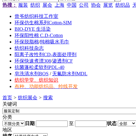
热搜：
服装
纺织
展会
上海
中国
公司
协会
展览
纺织品
曾爷纺织科技工作室
环保仿生棉系列Cotton-SIM
BIO-DYE 生活染
环保阳性棉 C.D-Cotton
环保脱脂棉
/
纯棉吸水毛巾
纺织科技杂志
阳离子改性剂CD-表面处理剂
环保快速煮漂308
/
渗透剂CF
抗菌蓬松柔软剂PDL-40
皂洗清水剂BOS
/
无氟防水剂MDL
纺织学堂、纺织知识
布种、功能纺织品、纱线开发
首页
>
纺织展会
>
搜索
关键词
分类
日期
至
状态
地区