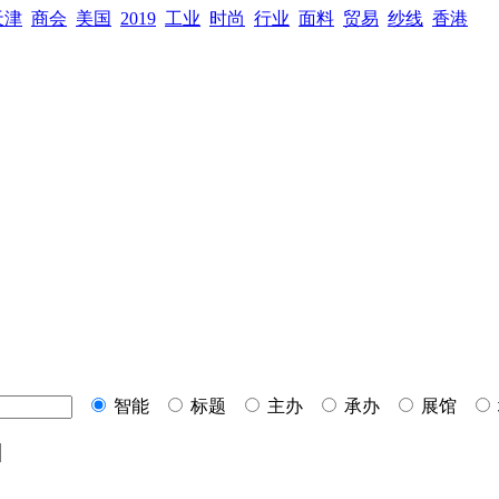
天津
商会
美国
2019
工业
时尚
行业
面料
贸易
纱线
香港
智能
标题
主办
承办
展馆