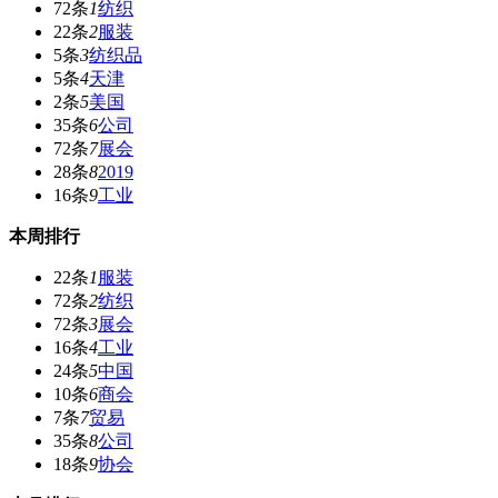
72条
1
纺织
22条
2
服装
5条
3
纺织品
5条
4
天津
2条
5
美国
35条
6
公司
72条
7
展会
28条
8
2019
16条
9
工业
本周排行
22条
1
服装
72条
2
纺织
72条
3
展会
16条
4
工业
24条
5
中国
10条
6
商会
7条
7
贸易
35条
8
公司
18条
9
协会