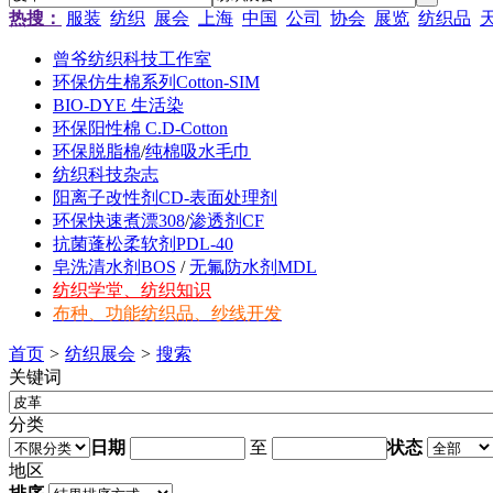
热搜：
服装
纺织
展会
上海
中国
公司
协会
展览
纺织品
曾爷纺织科技工作室
环保仿生棉系列Cotton-SIM
BIO-DYE 生活染
环保阳性棉 C.D-Cotton
环保脱脂棉
/
纯棉吸水毛巾
纺织科技杂志
阳离子改性剂CD-表面处理剂
环保快速煮漂308
/
渗透剂CF
抗菌蓬松柔软剂PDL-40
皂洗清水剂BOS
/
无氟防水剂MDL
纺织学堂、纺织知识
布种、功能纺织品、纱线开发
首页
>
纺织展会
>
搜索
关键词
分类
日期
至
状态
地区