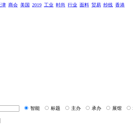
天津
商会
美国
2019
工业
时尚
行业
面料
贸易
纱线
香港
智能
标题
主办
承办
展馆