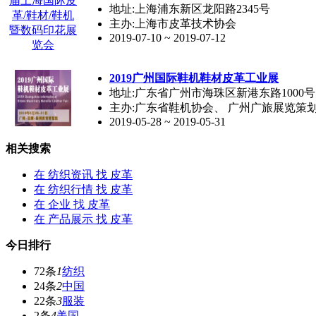
地址:上海浦东新区龙阳路2345号
主办:上海市皮革技术协会
2019-07-10 ~ 2019-07-12
2019广州国际鞋机鞋材
皮革
工业展
地址:广东省广州市海珠区新港东路1000号
主办:广东省鞋机协会、 广州广旅展览策
2019-05-28 ~ 2019-05-31
相关搜索
在
纺织资讯
找 皮革
在
纺织行情
找 皮革
在
企业
找 皮革
在
产品展示
找 皮革
今日排行
72条
1
纺织
24条
2
中国
22条
3
服装
2条
4
美国