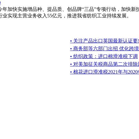
0
在今年加快实施增品种、提品质、创品牌“三品”专项行动，加快新
行业实现主营业务收入55亿元，推进我省纺织工业持续发展。
• 关注产品出口英国最新认证要
• 商务部等六部门出招 优化跨
• 纺织政策：进口棉滑准税下调
• 对美加征关税商品第二次排
• 棉花进口滑准税2021年与202