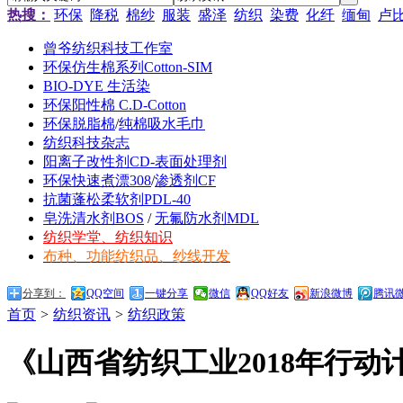
热搜：
环保
降税
棉纱
服装
盛泽
纺织
染费
化纤
缅甸
卢
曾爷纺织科技工作室
环保仿生棉系列Cotton-SIM
BIO-DYE 生活染
环保阳性棉 C.D-Cotton
环保脱脂棉
/
纯棉吸水毛巾
纺织科技杂志
阳离子改性剂CD-表面处理剂
环保快速煮漂308
/
渗透剂CF
抗菌蓬松柔软剂PDL-40
皂洗清水剂BOS
/
无氟防水剂MDL
纺织学堂、纺织知识
布种、功能纺织品、纱线开发
分享到：
QQ空间
一键分享
微信
QQ好友
新浪微博
腾讯
首页
>
纺织资讯
>
纺织政策
《山西省纺织工业2018年行动