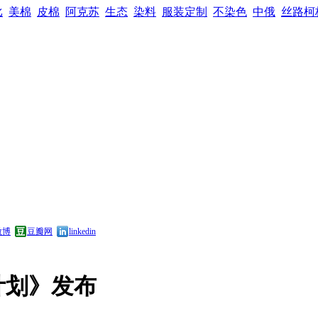
比
美棉
皮棉
阿克苏
生态
染料
服装定制
不染色
中俄
丝路柯
微博
豆瓣网
linkedin
计划》发布