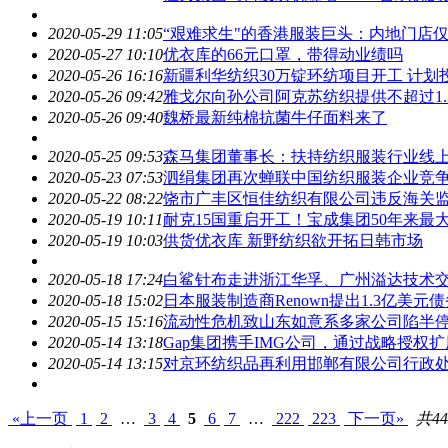
2020-05-29 11:05
“艰难求生"的香港服装巨头：内地门店仅
2020-05-27 10:10
优衣库的66元口罩，带得动业绩吗
2020-05-26 16:16
新疆利华纺织30万锭环纺项目开工 计划投
2020-05-26 09:42
雅戈尔向孙公司阿克苏纺织提供不超过1.
2020-05-26 09:40
魏桥最新纯棉抗菌牛仔面料来了
2020-05-25 09:53
森马集团董事长：扶持纺织服装行业线
2020-05-23 07:53
泗绢集团再次蝉联中国纺织服装企业竞争力
2020-05-22 08:22
饶市广丰区恒佳纺织有限公司违反海关
2020-05-19 10:11
耐克15国重启开工！​宝成集团50年来最
2020-05-19 10:03
供货优衣库 新野纺织欲开拓日韩市场
2020-05-18 17:24
白鲨针布走进浙江华孚、广州溢达技术
2020-05-18 15:02
日本服装制造商Renown提出1.3亿美元
2020-05-15 15:16
流动性危机致山东如意系多家公司陷半
2020-05-14 13:18
Gap集团携手IMG公司，通过战略授权
2020-05-14 13:15
对京环纺织品再利用邯郸有限公司行政
«上一页
1
2
…
3
4
5
6
7
…
222
223
下一页»
共44