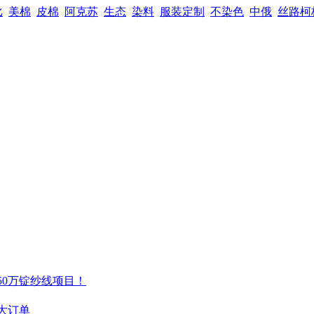
比
美棉
皮棉
阿克苏
生态
染料
服装定制
不染色
中俄
丝路柯
50万锭纱线项目！
的大订单