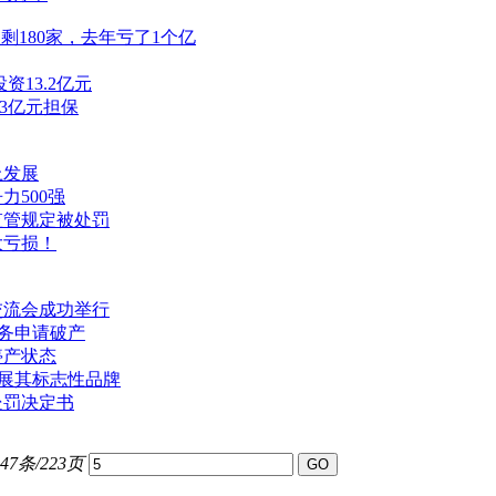
剩180家，去年亏了1个亿
资13.2亿元
3亿元担保
上发展
500强
监管规定被处罚
大亏损！
交流会成功举行
债务申请破产
停产状态
扩展其标志性品牌
处罚决定书
47条/223页