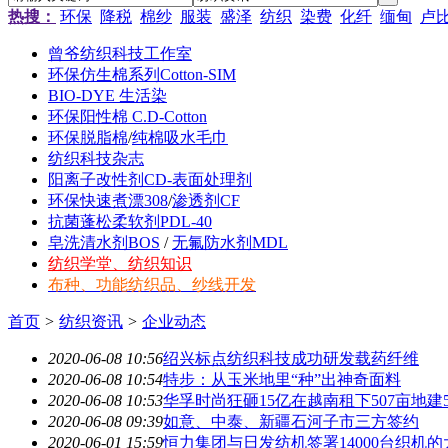
热搜：
环保
降税
棉纱
服装
盛泽
纺织
染费
化纤
缅甸
卢
曾爷纺织科技工作室
环保仿生棉系列Cotton-SIM
BIO-DYE 生活染
环保阳性棉 C.D-Cotton
环保脱脂棉
/
纯棉吸水毛巾
纺织科技杂志
阳离子改性剂CD-表面处理剂
环保快速煮漂308
/
渗透剂CF
抗菌蓬松柔软剂PDL-40
皂洗清水剂BOS
/
无氟防水剂MDL
纺织学堂、纺织知识
布种、功能纺织品、纱线开发
首页
>
纺织资讯
>
企业动态
2020-06-08 10:56
绍兴标点纺织科技成功研发载药纤维
2020-06-08 10:54
特步：从玉米地里“种”出神奇面料
2020-06-08 10:53
华孚时尚狂砸15亿在越南租下507亩地建
2020-06-08 09:39
如意、中泰、新疆石河子市三方签约
2020-06-01 15:59
恒力集团与日发纺机签署14000台织机