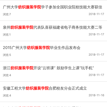
广州大学
纺织服装学院
学子参加全国职业院校技能大赛获佳
绩
2018-11-17
浏览:7
泉州
纺织服装学院
代表队喜获福建省电子商务技能大赛二等
奖
2018-11-17
浏览:1
2015广州大学
纺织服装学院
毕业生作品发布会
2018-11-17
浏览:5
浙江
纺织服装学院
开设“云班课” 鼓励学生上课“玩手机”
2018-11-17
浏览:4
安徽工程大学
纺织服装学院
合肥校友分会正式成立
2018-11-16
浏览:4