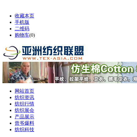
收藏本页
手机版
二维码
购物车
(
0
)
网站首页
纺织资讯
纺织行情
纺织展会
产品展示
曾爷爆料
纺织科技