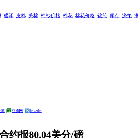
织
盛泽
皮棉
美棉
棉纱价格
棉花
棉花价格
锦纶
库存
涤纶
微博
豆瓣网
linkedin
合约报80.04美分/磅