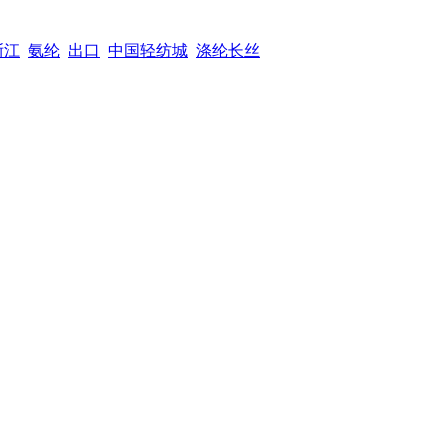
浙江
氨纶
出口
中国轻纺城
涤纶长丝