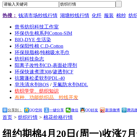
热搜：
钱清市场纱线行情
湖塘纱线行情
化纤
服装
棉纱
纺
曾爷纺织科技工作室
环保仿生棉系列Cotton-SIM
BIO-DYE 生活染
环保阳性棉 C.D-Cotton
环保脱脂棉
/
纯棉吸水毛巾
纺织科技杂志
阳离子改性剂CD-表面处理剂
环保快速煮漂308
/
渗透剂CF
抗菌蓬松柔软剂PDL-40
皂洗清水剂BOS
/
无氟防水剂MDL
纺织学堂、纺织知识
布种、功能纺织品、纱线开发
分享到：
QQ空间
一键分享
微信
QQ好友
新浪微博
腾讯
首页
>
纺织行情
>
棉花价格行情
纽约期棉4月20日(周一)收涨7月