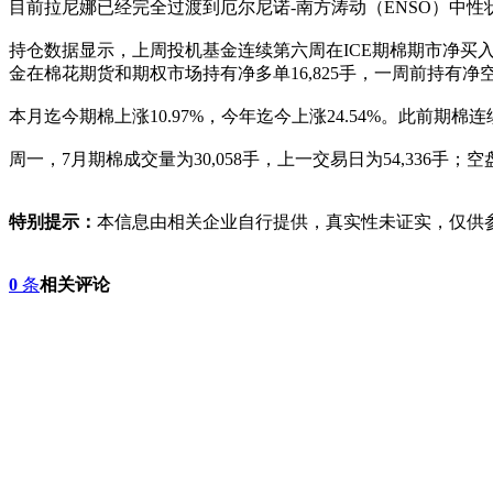
目前拉尼娜已经完全过渡到厄尔尼诺-南方涛动（ENSO）中
持仓数据显示，上周投机基金连续第六周在ICE期棉期市净买入，
金在棉花期货和期权市场持有净多单16,825手，一周前持有净空单2
本月迄今期棉上涨10.97%，今年迄今上涨24.54%。此前期棉连续四
周一，7月期棉成交量为30,058手，上一交易日为54,336手；空盘量
特别提示：
本信息由相关企业自行提供，真实性未证实，仅供
0
条
相关评论