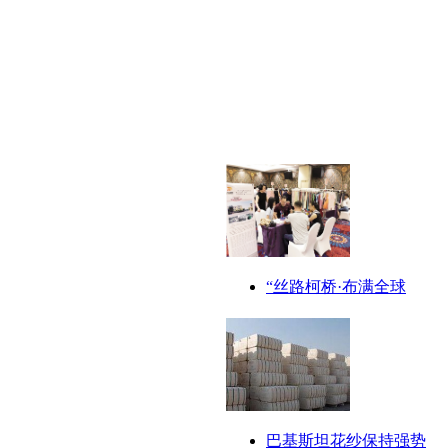
“丝路柯桥·布满全球
巴基斯坦花纱保持强势