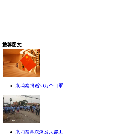
推荐图文
柬埔寨捐赠30万个口罩
柬埔寨再次爆发大罢工