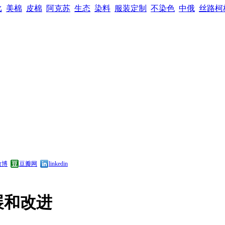
比
美棉
皮棉
阿克苏
生态
染料
服装定制
不染色
中俄
丝路柯
微博
豆瓣网
linkedin
展和改进