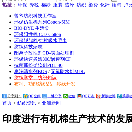
热搜：
环保
降税
棉纱
服装
盛泽
纺织
染费
化纤
缅甸
卢
曾爷纺织科技工作室
环保仿生棉系列Cotton-SIM
BIO-DYE 生活染
环保阳性棉 C.D-Cotton
环保脱脂棉
/
纯棉吸水毛巾
纺织科技杂志
阳离子改性剂CD-表面处理剂
环保快速煮漂308
/
渗透剂CF
抗菌蓬松柔软剂PDL-40
皂洗清水剂BOS
/
无氟防水剂MDL
纺织学堂、纺织知识
布种、功能纺织品、纱线开发
分享到：
QQ空间
一键分享
微信
QQ好友
新浪微博
腾讯
首页
>
纺织资讯
>
亚洲新闻
印度进行有机棉生产技术的发