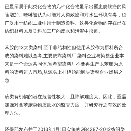
已显示属于此类化合物的几种化合物显示出罹患膀胱癌的风
险增加。喹啉被认为可能对人类致癌和对水生环境有毒，也
广泛用于纺织工业中用于制造染料。这类化合物的存在已在
纺织材料以及染料加工厂的废水和污泥中报道。
苯胺的13大类染料,至于非结构性但使用苯胺作为原料所合
成的染料难以查考,主要依靠染料厂.染料企业与染整企业本
来是一个命运共同体.寄希望染料厂不要再生产以苯胺为原
料的染料进入市场,从源头上杜绝始能解决染整企业燃眉之
急.
该类有机物的潜在危害性极大，且降解难度大。因此，亟需
加强对含苯胺类物质废水的监管力度，并研究行之有效的处
理方法。
环保部发布并于2013年1月1日实施的GB4287-2012纺织染