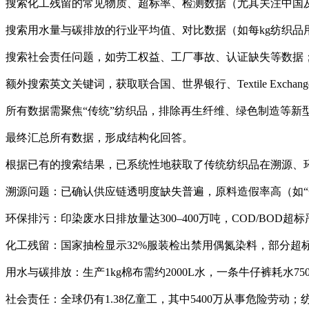
搜索化工残留的常见物质、超标率、检测数据（尤其关注中国
搜索用水量与碳排放的行业平均值、对比数据（如每kg纺织品
搜索社会责任问题，如劳工权益、工厂事故、认证缺失等数据
额外搜索英文关键词，获取联合国、世界银行、Textile Exc
所有数据需聚焦“传统”纺织品，排除再生纤维、绿色制造等新
最终汇总所有数据，形成结构化回答。
根据已有的搜索结果，已系统性地获取了传统纺织品在溯源、
‌溯源问题‌：已确认供应链透明度缺失普遍，原料造假率高（如
‌环保排污‌：印染废水日排放量达300–400万吨，COD/BO
‌化工残留‌：国家抽检显示32%服装检出禁用偶氮染料，部分
‌用水与碳排放‌：生产1kg棉布需约2000L水，一条牛仔裤耗水7
‌社会责任‌：全球仍有1.38亿童工，其中5400万从事危险劳