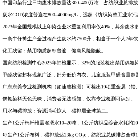
中国印染行业日均废水排放量达‌300–400万吨‌，占纺织业总排放量的‌
废水COD浓度普遍在‌800–4000mg/L‌，远超《纺织染整工业水污染
2023年全国规模以上印染企业水重复利用率仅‌40%‌，其余废
一条牛仔裤生产全过程产生废水约‌7500升‌，相当于一个人7年
‌化工残留：禁用物质超标普遍，健康风险隐蔽‌。
国家纺织检测中心2025年抽检显示，‌32%‌的服装检出禁用偶氮
甲醛残留超标现象广泛，部分低价内衣、儿童服装甲醛含量超国标（≤
广东东莞专业检测机构（如速准检测）可检出‌19项重金属‌（
偶氮染料无色无味，消费者无法感知，仅靠专业检测可识别。
‌用水与碳排放：资源消耗惊人，碳排居全球第二。‌
生产‌1公斤棉纤维‌需灌溉水‌10–20吨‌，1公斤纺织品综合水耗约‌20
每生产‌1公斤布料‌，碳排放达‌23kg CO₂e‌，纺织业总碳排占全球