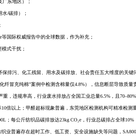
及广东地区）；
用水/碳排）；
；
hange等国际权威报告中的全球数据，作为补充；
型模式干扰；
环保排污、化工残留、用水及碳排放、社会责任五大维度的关键
“化纤冒充纯棉”案例中检测含棉量仅4.8%），信息断层导致质
D超标严重，违规率高，行业废水排放占全国工业总量6.5%，且70–8
超标10倍以上；甲醛超标现象普遍，东莞地区检测机构可精准检测
500L；每公斤纺织品碳排放达23kg CO₂e，行业总碳排占全球1
动；纺织业普遍存在超时工作、低工资、安全设施缺失等问题，SA8