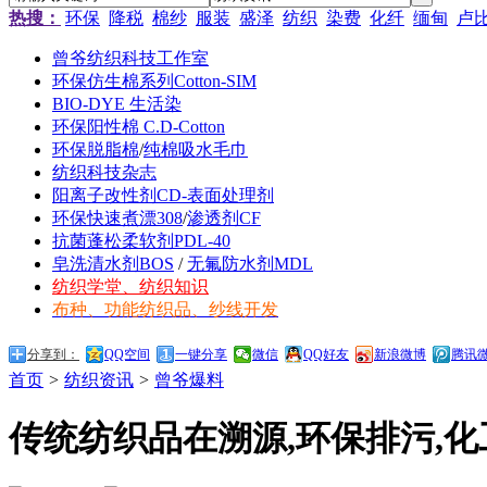
热搜：
环保
降税
棉纱
服装
盛泽
纺织
染费
化纤
缅甸
卢
曾爷纺织科技工作室
环保仿生棉系列Cotton-SIM
BIO-DYE 生活染
环保阳性棉 C.D-Cotton
环保脱脂棉
/
纯棉吸水毛巾
纺织科技杂志
阳离子改性剂CD-表面处理剂
环保快速煮漂308
/
渗透剂CF
抗菌蓬松柔软剂PDL-40
皂洗清水剂BOS
/
无氟防水剂MDL
纺织学堂、纺织知识
布种、功能纺织品、纱线开发
分享到：
QQ空间
一键分享
微信
QQ好友
新浪微博
腾讯
首页
>
纺织资讯
>
曾爷爆料
传统纺织品在溯源,环保排污,