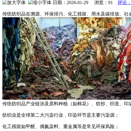
日期：2026-01-29 浏览：
91
评论：
传统纺织品在溯源、环保排污、化工残留、用水及碳排放、社
传统纺织品产业链涉及原料种植（如棉花）、纺纱、织造、印
纺织业是全球第二大污染行业，印染环节是主要污染源；
化工残留如甲醛、偶氮染料、重金属等是常见环保风险；