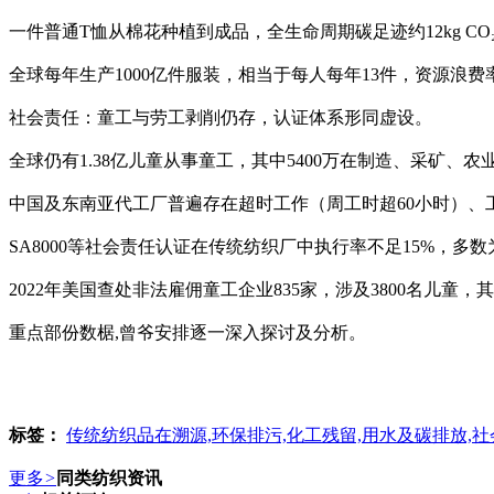
一件普通T恤从棉花种植到成品，全生命周期碳足迹约‌12kg CO₂e
全球每年生产‌1000亿件‌服装，相当于每人每年13件，资源浪费率超
‌社会责任：童工与劳工剥削仍存，认证体系形同虚设‌。
全球仍有‌1.38亿‌儿童从事童工，其中‌5400万‌在制造、采矿、
中国及东南亚代工厂普遍存在‌超时工作‌（周工时超60小时）
SA8000等社会责任认证在传统纺织厂中执行率不足‌15%‌，多数
2022年美国查处非法雇佣童工企业‌835家‌，涉及‌3800名儿
重点部份数椐,曾爷安排逐一深入探讨及分析。
标签：
传统纺织品在溯源,环保排污,化工残留,用水及碳排放,
更多
>
同类纺织资讯