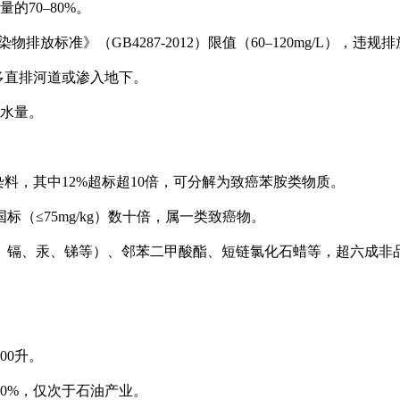
70–80%‌‌。
物排放标准》（GB4287-2012）限值（60–120mg/L），违规排放
水多直排河道或渗入地下。
饮水量。
染料，其中‌12%‌超标超10倍，可分解为致癌苯胺类物质。
75mg/kg）‌数十倍‌，属一类致癌物。
铅、镉、汞、锑等）、邻苯二甲酸酯、短链氯化石蜡等，‌超六成‌
00升‌。
‌10%‌，仅次于石油产业。