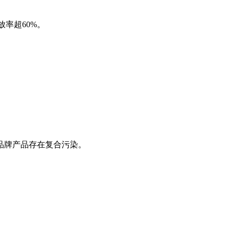
率超‌60%‌。
非品牌产品存在复合污染。