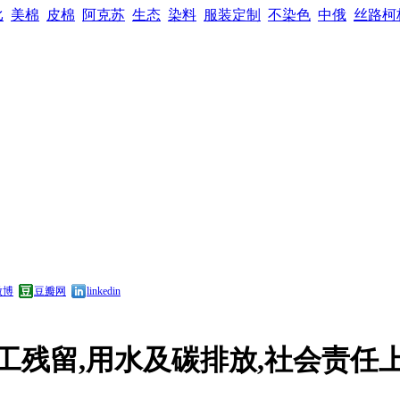
比
美棉
皮棉
阿克苏
生态
染料
服装定制
不染色
中俄
丝路柯
微博
豆瓣网
linkedin
化工残留,用水及碳排放,社会责