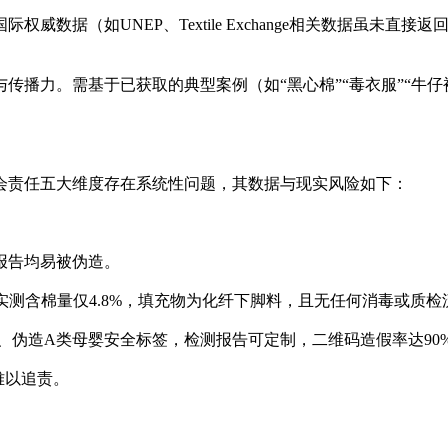
威数据（如UNEP、Textile Exchange相关数据虽未
。需基于已获取的典型案例（如“黑心棉”“毒衣服”“牛仔裤水耗”）
会责任五大维度存在系统性问题，其数据与现实风险如下：
报告均易被伪造。
，实测含棉量仅‌4.8%‌，填充物为化纤下脚料，且无任何消毒或质
）、伪造A类母婴安全标签，检测报告可定制，二维码造假率达‌90%
难以追责。