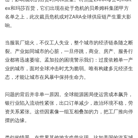
ex和玛莎百货，它们出现在处于危机的贝希姆科集团甲方
名单之上，此次裁员危机或对ZARA全球供应链产生重大影
响。
当服装厂熄火，不仅工人失业，整个城市的经济链条随之断
裂。产业如同城市的心脏，一旦停跳，商业、房产、服务行
业都将迅速萎缩。孟加拉的困境警示我们：过度依赖单一产
业的城市，面对全球冲击时尤为脆弱。唯有构建多元经济生
态，才能让城市在风暴中保持生命力。
问题的背后并非单一原因。全球能源困局使运营成本飙升，
银行业陷入流动性紧张，出口订单减少，政治环境不稳，劳
资关系紧张。这些因素像一组互相叠加的力，把工厂推向停
摆的边缘。
类似的情景，在世界其他地方也曾出现。比如美国的汽车城