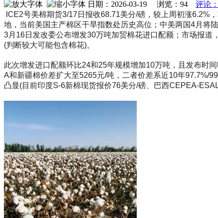
日期：2026-03-19 浏览：
94
评论：
ICE2号美棉期货3/17日报收68.71美分/磅，较上周初涨
地，当前美国主产棉区干旱指数处历史高位；中美两国4月将
3月16日发改委公布增发30万吨加贸棉花进口配额；市场报
(判断较大可能包含棉花)。
此次增发进口配额环比24和25年规模增加10万吨，且发布时间明
A和新疆棉价差扩大至5265元/吨，二者价差系近10年97.
凸显(目前印度S-6新棉现货报价76美分/磅、巴西CEPEA-ESA