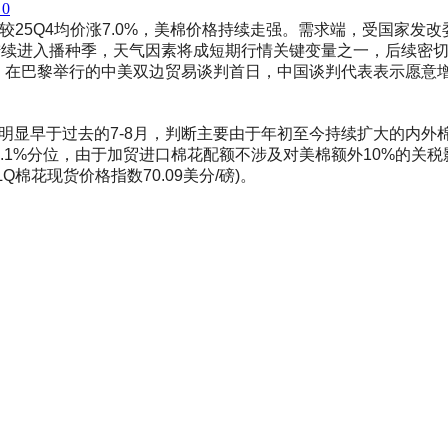
0
6.2%，较25Q4均价涨7.0%，美棉价格持续走强。需求端，受
陆续进入播种季，天气因素将成短期行情关键变量之一，后续密
道，在巴黎举行的中美双边贸易谈判首日，中国谈判代表表示愿
显早于过去的7-8月，判断主要由于年初至今持续扩大的内外棉价差
7%/99.1%分位，由于加贸进口棉花配额不涉及对美棉额外10%
LQ棉花现货价格指数70.09美分/磅)。