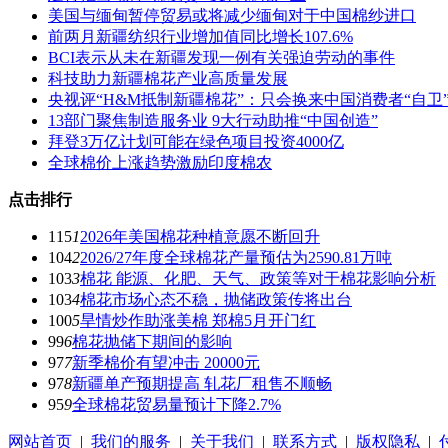
美国与缅甸暂停贸易或将减少缅甸对于中国棉纱进口
前两月新疆纺织行业增加值同比增长107.6%
BCI表示从未在新疆发现一例有关强迫劳动的事件
科技助力新疆棉花产业高质量发展
央视评“H&M抵制新疆棉花”：只会换来中国消费者“自卫
13部门聚焦制造服务业 9大行动助推“中国创造”
拜登3万亿计划可能在绿色项目投资4000亿
全球棉价上涨趋势激励印度棉农
点击排行
115
1
2026年美国棉花种植意愿不断回升
104
2
2026/27年度全球棉花产量预估为2590.81万吨
103
3
棉花 能源、化肥、天气、政策等对于棉花影响分析
103
4
棉花市场心态不稳，抛储政策传将出台
100
5
旱情炒作助涨美棉 郑棉5月开门红
99
6
棉花抛储下期间的影响
97
7
新季棉价有望冲击 20000元
97
8
新疆单产预期提高 轧花厂租售不顺畅
95
9
全球棉花贸易量预计下降2.7%
网站首页
|
我们的服务
|
关于我们
|
联系方式
|
版权隐私
|