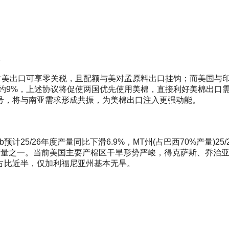
谈
对美出口可享零关税，且配额与美对孟原料出口挂钩；而美国与印
额约9%，上述协议将促使两国优先使用美棉，直接利好美棉出口
号，将与南亚需求形成共振，为美棉出口注入更强动能。
5/26年度产量同比下滑6.9%，MT州(占巴西70%产量)25/
变量之一。当前美国主要产棉区干旱形势严峻，得克萨斯、乔治
占比近半，仅加利福尼亚州基本无旱。