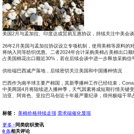
美国2月与孟加拉、印度达成贸易互惠协议，持续关注中美会
26年2月美国与孟加拉协议设立专项机制，使用美棉等原料的
将纳入同等纺织优惠。二者2024年合计采购美棉占美棉出口
占美国棉花出口额近30%，若在后续会谈中进一步释放采购信
供给端巴西减产落地，后续密切关注美国和中国播种情况
巴西作为南半球主要产棉国，其新季播种工作已经结束，Conab预计2
中美两国4月将陆续进入播种季，天气因素将成短期行情关键
治亚、阿肯色、亚拉巴马创近十年最严重纪录，得州极端干旱
标签：
美棉价格持续走强
需求端催化显现
更多
>
同类纺织资讯
0
条
相关评论