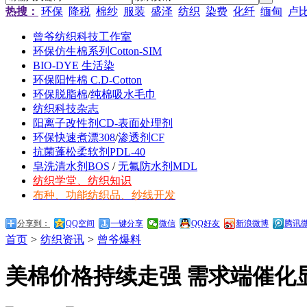
热搜：
环保
降税
棉纱
服装
盛泽
纺织
染费
化纤
缅甸
卢
曾爷纺织科技工作室
环保仿生棉系列Cotton-SIM
BIO-DYE 生活染
环保阳性棉 C.D-Cotton
环保脱脂棉
/
纯棉吸水毛巾
纺织科技杂志
阳离子改性剂CD-表面处理剂
环保快速煮漂308
/
渗透剂CF
抗菌蓬松柔软剂PDL-40
皂洗清水剂BOS
/
无氟防水剂MDL
纺织学堂、纺织知识
布种、功能纺织品、纱线开发
分享到：
QQ空间
一键分享
微信
QQ好友
新浪微博
腾讯
首页
>
纺织资讯
>
曾爷爆料
美棉价格持续走强 需求端催化