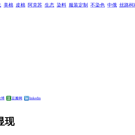
比
美棉
皮棉
阿克苏
生态
染料
服装定制
不染色
中俄
丝路柯
微博
豆瓣网
linkedin
显现