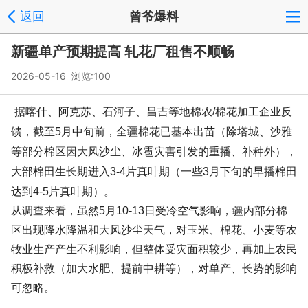
返回
曾爷爆料
新疆单产预期提高 轧花厂租售不顺畅
2026-05-16 浏览:
100
据喀什、阿克苏、石河子、昌吉等地棉农/棉花加工企业反
馈，截至5月中旬前，全疆棉花已基本出苗（除塔城、沙雅
等部分棉区因大风沙尘、冰雹灾害引发的重播、补种外），
大部棉田生长期进入3-4片真叶期（一些3月下旬的早播棉田
达到4-5片真叶期）。
从调查来看，虽然5月10-13日受冷空气影响，疆内部分棉
区出现降水降温和大风沙尘天气，对玉米、棉花、小麦等农
牧业生产产生不利影响，但整体受灾面积较少，再加上农民
积极补救（加大水肥、提前中耕等），对单产、长势的影响
可忽略。