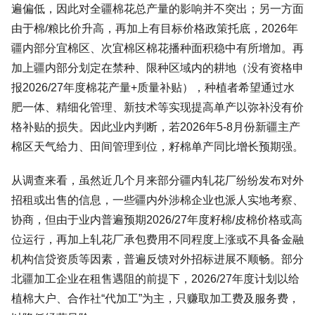
遍偏低，因此对全疆棉花总产量的影响并不突出；另一方面
由于棉/粮比价升高，再加上有目标价格政策托底，2026年
疆内部分宜棉区、次宜棉区棉花播种面积稳中有所增加。再
加上疆内部分划定在禁种、限种区域内的耕地（没有资格申
报2026/27年度棉花产量+质量补贴），种植者希望通过水
肥一体、精细化管理、新技术等实现提高单产以弥补没有价
格补贴的损失。因此业内判断，若2026年5-8月份新疆主产
棉区天气给力、田间管理到位，籽棉单产同比增长预期强。
从调查来看，虽然近几个月来部分疆内轧花厂纷纷发布对外
招租或出售的信息，一些疆内外涉棉企业也派人实地考察、
协商，但由于业内普遍预期2026/27年度籽棉/皮棉价格或高
位运行，再加上轧花厂承包费用不同程度上涨或不具备金融
机构信贷资质等因素，普遍反馈对外招标进展不顺畅。部分
北疆加工企业在租售遇阻的前提下，2026/27年度计划以给
植棉大户、合作社“代加工”为主，只赚取加工费及服务费，