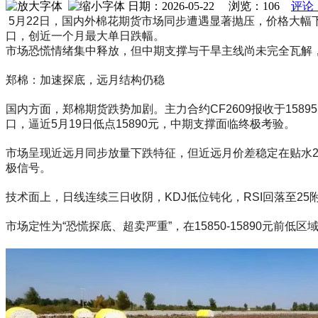
日期：2026-05-22 浏览：
106
评论
5月22日，国内外棉花期货市场同步遭遇显著抛压，价格大幅
口，创近一个月最大单日跌幅。
市场恐慌情绪集中释放，但中期支撑与干旱主线尚未完全瓦解
郑棉：加速探底，远月结构仍稳
国内方面，郑棉期货跌势加剧。主力合约CF2609报收于15895
口，逼近5月19日低点15890元，中期支撑面临终极考验。
市场呈现近远月同步放量下跌特征，但近远月价差稳定在贴水
极信号。
技术面上，日线连续三日收阴，KDJ低位钝化，RSI回落至25
市场定性为“恐慌探底、超卖严重”，在15850-15890元