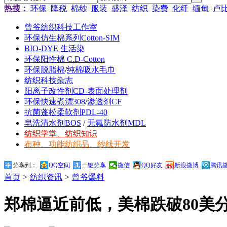
热搜：
环保
降税
棉纱
服装
盛泽
纺织
染费
化纤
缅甸
卢
曾爷纺织科技工作室
环保仿生棉系列Cotton-SIM
BIO-DYE 生活染
环保阳性棉 C.D-Cotton
环保脱脂棉
/
纯棉吸水毛巾
纺织科技杂志
阳离子改性剂CD-表面处理剂
环保快速煮漂308
/
渗透剂CF
抗菌蓬松柔软剂PDL-40
皂洗清水剂BOS
/
无氟防水剂MDL
纺织学堂、纺织知识
布种、功能纺织品、纱线开发
分享到：
QQ空间
一键分享
微信
QQ好友
新浪微博
腾讯
首页
>
纺织资讯
>
曾爷爆料
郑棉逼近前低，美棉跌破80美