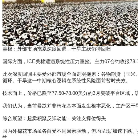
美棉：外部市场拖累深度回调，干旱主线仍待回归
国际方面，ICE美棉遭遇系统性压力重挫。主力07合约收报78.1
此次深度回调主要受外部市场全面走弱拖累：谷物期货（玉米
循环。干旱这一中期核心逻辑在系统性风险面前暂时失效。
技术面上，价格已跌至77.50-78.00美分的3月突破平台
我们认为，当前暴跌并非棉花基本面发生根本恶化，主产区干
综合展望：超卖积聚反弹动能，关注支撑位得失
国内外棉花市场虽各自受不同因素驱动，但均呈现“加速下跌、技术超
性。