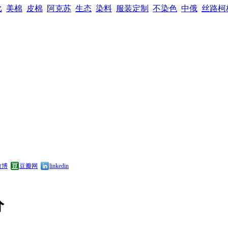
比
美棉
皮棉
阿克苏
生态
染料
服装定制
不染色
中俄
丝路柯
微博
豆瓣网
linkedin
分