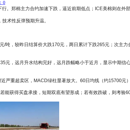
：0
下行。郑棉主力合约加速下跌，逼近前期低点；ICE美棉则在外部
，技术性反弹预期升温。
元/吨，较昨日结算价大跌170元，两日累计下跌265元；次主力合约C
235元，远月升水结构完好，远月跌幅略小于近月，显示中期信
附近严重超卖区，MACD绿柱显著放大。60日均线（约15700
前低区域若能获得买盘承接，短期双底有望形成；若有效跌破，则考验6