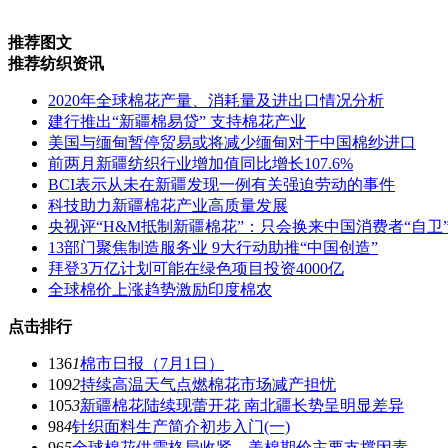
推荐图文
推荐纺织资讯
2020年全球棉花产量、消耗量及进出口情况分析
建行推出“新疆棉易贷” 支持棉花产业
美国与缅甸暂停贸易或将减少缅甸对于中国棉纱进口
前两月新疆纺织行业增加值同比增长107.6%
BCI表示从未在新疆发现一例有关强迫劳动的事件
科技助力新疆棉花产业高质量发展
央视评“H&M抵制新疆棉花”：只会换来中国消费者“自卫
13部门聚焦制造服务业 9大行动助推“中国创造”
拜登3万亿计划可能在绿色项目投资4000亿
全球棉价上涨趋势激励印度棉农
点击排行
136
1
棉市日报（7月1日）
109
2
持续高温天气点燃棉花市场减产担忧
105
3
新疆棉花陆续现蕾开花 南北疆长势呈明显差异
98
4
针织面料生产简介初步入门(一)
96
5
全球棉花供需格局收紧，美棉期价主要支撑因素