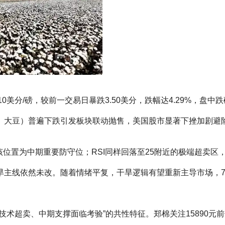
0美分/磅，较前一交易日暴跌3.50美分，跌幅达4.29%，盘中
、大豆）普遍下跌引发板块联动抛售，美国股市显著下挫加剧避
区域，该位置为中期重要防守位；RSI同样回落至25附近的极端超
旱主线依然未改。随着情绪平复，干旱逻辑有望重新主导市场，7
卖、中期支撑面临考验”的共性特征。郑棉关注15890元前低及15