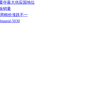
国重夺最大供应国地位
振销量
上周棉价涨跌不一
ral-5030