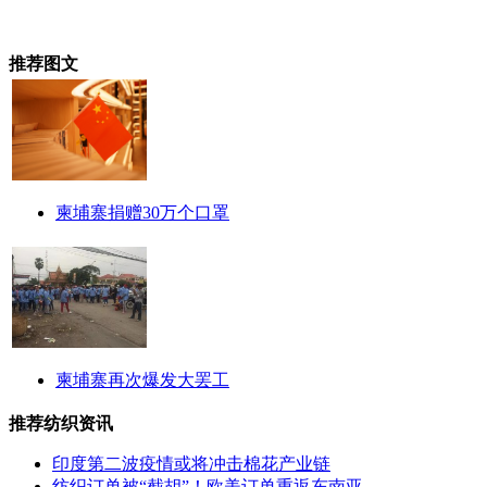
推荐图文
柬埔寨捐赠30万个口罩
柬埔寨再次爆发大罢工
推荐纺织资讯
印度第二波疫情或将冲击棉花产业链
纺织订单被“截胡”！欧美订单重返东南亚