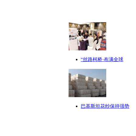
“丝路柯桥·布满全球
巴基斯坦花纱保持强势