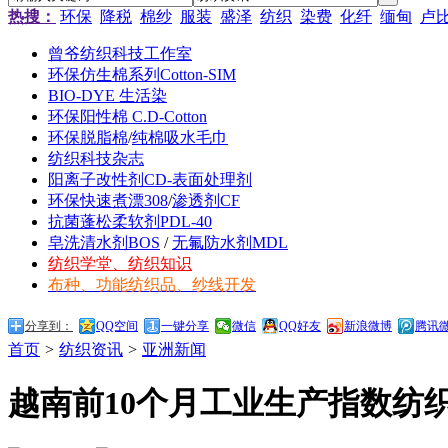
热搜：
环保
降税
棉纱
服装
盛泽
纺织
染费
化纤
缅甸
卢
曾爷纺织科技工作室
环保仿生棉系列Cotton-SIM
BIO-DYE 生活染
环保阳性棉 C.D-Cotton
环保脱脂棉
/
纯棉吸水毛巾
纺织科技杂志
阳离子改性剂CD-表面处理剂
环保快速煮漂308
/
渗透剂CF
抗菌蓬松柔软剂PDL-40
皂洗清水剂BOS
/
无氟防水剂MDL
纺织学堂、纺织知识
布种、功能纺织品、纱线开发
分享到：
QQ空间
一键分享
微信
QQ好友
新浪微博
腾讯
首页
>
纺织资讯
>
亚洲新闻
越南前10个月工业生产指数纺织业