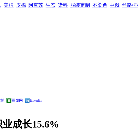
比
美棉
皮棉
阿克苏
生态
染料
服装定制
不染色
中俄
丝路柯
微博
豆瓣网
linkedin
成长15.6%