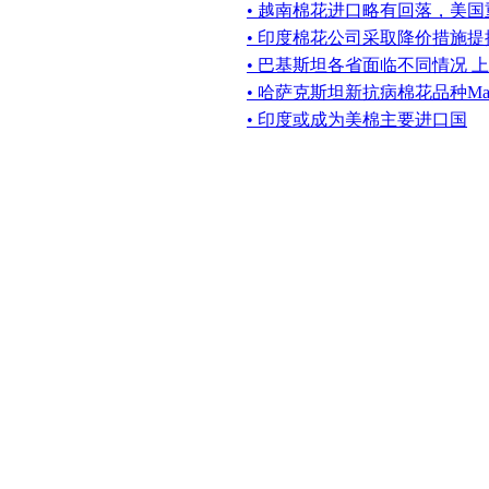
• 越南棉花进口略有回落，美
• 印度棉花公司采取降价措施提
• 巴基斯坦各省面临不同情况 
• 哈萨克斯坦新抗病棉花品种Maktaa
• 印度或成为美棉主要进口国