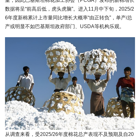
重，因此巴基斯坦棉花加工协会（PCGA）发布的新棉增长
数据将呈“前高后低，虎头虎脑”。进入11月中下旬，2025/2
6年度新棉累计上市量同比增长大概率“由正转负”，单产/总
产或明显不如巴基斯坦政府部门、USDA等机构乐观。
从调查来看，受2025/26年度棉花总产表现不及预期及自20