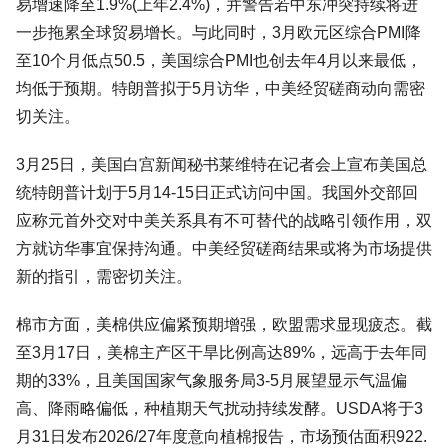
易增速降至1.9%(上年2.4%)，并警告若中东冲突持续将进
一步拖累全球贸易增长。与此同时，3月欧元区综合PMI降
至10个月低点50.5，美国综合PMI也创去年4月以来最低，
均低于预期。特朗普拟于5月访华，中美经贸磋商动向需密
切关注。
3月25日，美国白宫新闻秘书莱维特在记者会上宣布美国总
统特朗普计划于5月14-15日正式访问中国。我国外交部回
应称元首外交对中美关系具有不可替代的战略引领作用，双
方就访华事宜保持沟通。中美经贸磋商结果或将为市场提供
新的指引，需密切关注。
棉市方面，美棉供应偏紧预期增强，欧盟需求显现疲态。截
至3月17日，美棉主产区干旱比例高达89%，远高于去年同
期的33%，且美国国家气象服务局3-5月展望显示气温偏
高、降雨略偏低，种植期天气扰动持续发酵。USDA将于3
月31日发布2026/27年度意向植棉报告，市场预估面积922.