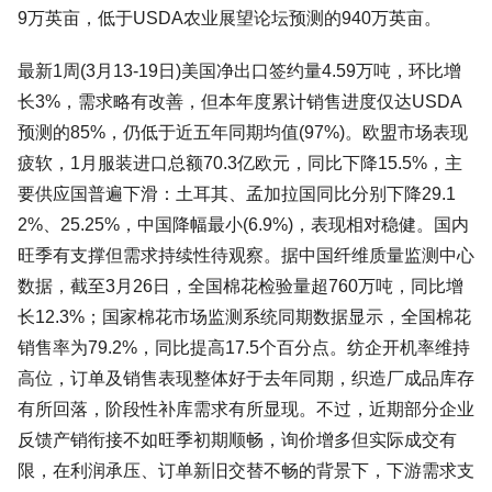
9万英亩，低于USDA农业展望论坛预测的940万英亩。
最新1周(3月13-19日)美国净出口签约量4.59万吨，环比增
长3%，需求略有改善，但本年度累计销售进度仅达USDA
预测的85%，仍低于近五年同期均值(97%)。欧盟市场表现
疲软，1月服装进口总额70.3亿欧元，同比下降15.5%，主
要供应国普遍下滑：土耳其、孟加拉国同比分别下降29.1
2%、25.25%，中国降幅最小(6.9%)，表现相对稳健。国内
旺季有支撑但需求持续性待观察。据中国纤维质量监测中心
数据，截至3月26日，全国棉花检验量超760万吨，同比增
长12.3%；国家棉花市场监测系统同期数据显示，全国棉花
销售率为79.2%，同比提高17.5个百分点。纺企开机率维持
高位，订单及销售表现整体好于去年同期，织造厂成品库存
有所回落，阶段性补库需求有所显现。不过，近期部分企业
反馈产销衔接不如旺季初期顺畅，询价增多但实际成交有
限，在利润承压、订单新旧交替不畅的背景下，下游需求支