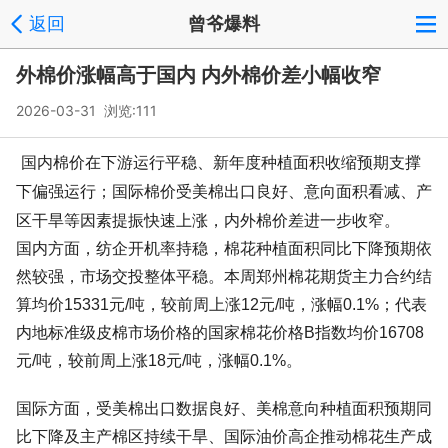
返回
曾爷爆料
外棉价涨幅高于国内 内外棉价差小幅收窄
2026-03-31 浏览:
111
国内棉价在下游运行平稳、新年度种植面积收缩预期支撑
下偏强运行；国际棉价受美棉出口良好、意向面积看减、产
区干旱等因素提振快速上涨，内外棉价差进一步收窄。
国内方面，纺企开机率持稳，棉花种植面积同比下降预期依
然较强，市场交投整体平稳。本周郑州棉花期货主力合约结
算均价15331元/吨，较前周上涨12元/吨，涨幅0.1%；代表
内地标准级皮棉市场价格的国家棉花价格B指数均价16708
元/吨，较前周上涨18元/吨，涨幅0.1%。
国际方面，受美棉出口数据良好、美棉意向种植面积预期同
比下降及主产棉区持续干旱、国际油价高企推动棉花生产成