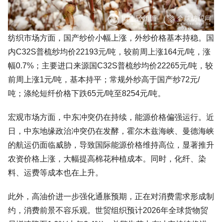
纺织市场方面，国产纱价小幅上涨，外纱价格基本持稳。国
内C32S普梳纱均价22193元/吨，较前周上涨164元/吨，涨
幅0.7%；主要进口来源国C32S普梳纱均价22265元/吨，较
前周上涨1元/吨，基本持平；常规外纱高于国产纱72元/
吨；涤纶短纤价格下跌65元/吨至8254元/吨。
宏观市场方面，中东冲突仍在持续，能源价格偏强运行。近
日，中东地缘政治冲突仍在发酵，霍尔木兹海峡、曼德海峡
的航运仍面临威胁，导致国际能源价格维持高位，显著推升
农资价格上涨，大幅提高棉花种植成本。同时，化纤、染
料、运费等成本也在上升。
此外，高油价进一步强化通胀预期，正在对消费需求形成制
约，消费前景不容乐观。世贸组织预计2026年全球货物贸