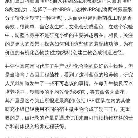
家们通过将细菌NRPS插入其基因组来检测这种真菌的NRP
S表达能力，选择了一种NRPS，这种NRPS能将两种氨基酸
分子转化为靛苷(一种蓝色)，从而更容易判断菌株工程是否
奏效，很简单，当它发生时，文化会变成蓝色。在这个实验
中，靛蓝本身并不是研究小组的主要兴趣所在。相反，关注
的是更大的图景：探索如何利用这些酶的装配线功能，为有
价值的有机化合物(如生物燃料)创建生物合成制造途径。
并评估真菌是否代表了生产这些化合物的良好宿主物种，但
是当培育了基因工程菌株，看到了这种蓝色的培养物，研究
人员就知道发生了一些不可思议的事情。在每升生物反应器
培养物中，靛嘌呤的平均效价为86克，将其命名为蓝花，
其产量是迄今为止所报道最高的(包括JBEI团队在内的其他
研究小组已经使用不同的宿主微生物合成了靛玉苷)。更重
要的是，破纪录的产量是通过使用来自可持续植物材料的营
养和前体投入培养过程获得。