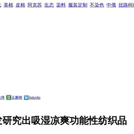
比
美棉
皮棉
阿克苏
生态
染料
服装定制
不染色
中俄
丝路柯
微博
豆瓣网
linkedin
发研究出吸湿凉爽功能性纺织品