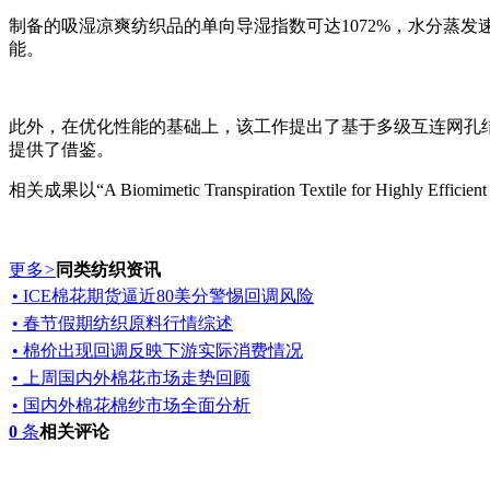
制备的吸湿凉爽纺织品的单向导湿指数可达1072%，水分蒸发速
能。
此外，在优化性能的基础上，该工作提出了基于多级互连网孔
提供了借鉴。
相关成果以“A Biomimetic Transpiration Textile for Highly Efficient
更多
>
同类纺织资讯
• ICE棉花期货逼近80美分警惕回调风险
• 春节假期纺织原料行情综述
• 棉价出现回调反映下游实际消费情况
• 上周国内外棉花市场走势回顾
• 国内外棉花棉纱市场全面分析
0
条
相关评论