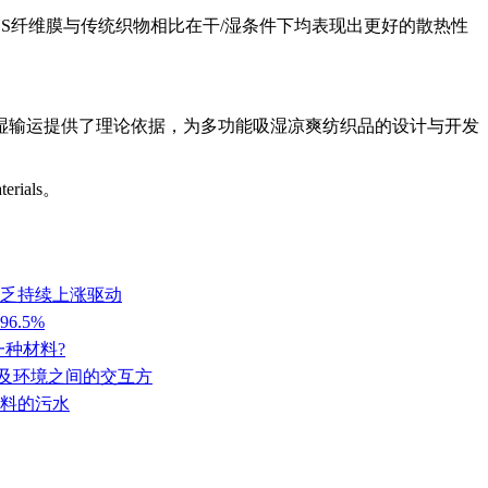
BNNS纤维膜与传统织物相比在干/湿条件下均表现出更好的散热性
湿输运提供了理论依据，为多功能吸湿凉爽纺织品的设计与开发
terials。
缺乏持续上涨驱动
6.5%
一种材料?
人及环境之间的交互方
布料的污水