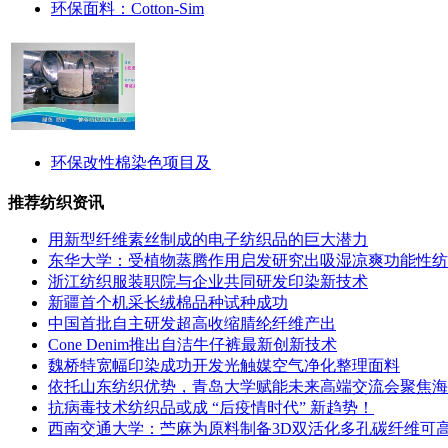
环保面料：Cotton-Sim
环保改性棉染色项目及
推荐纺织资讯
用新型纤维素丝制成的电子纺织品的巨大潜力
东华大学：受植物蒸腾作用启发研究出吸湿凉爽功能性纺
浙江纺织服装职院与企业共同研发印染新技术
新疆首个机采长绒棉品种试种成功
中国首批自主研发超高收缩腈纶纤维产出
Cone Denim推出自洁牛仔裤最新创新技术
魏桥特宽幅印染成功开发光触媒空气净化整理面料
依托山东纺织优势，青岛大学赋能未来高端交流会聚焦海
抗病毒技术纺织品或成 “后疫情时代” 新趋势！
西南交通大学：苎麻为原料制备3D双活化多孔碳纤维可