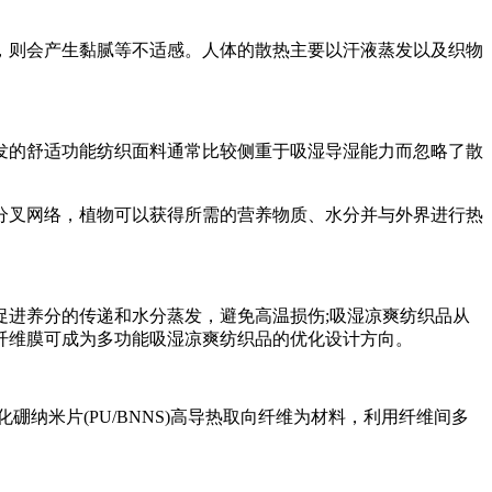
，则会产生黏腻等不适感。人体的散热主要以汗液蒸发以及织物
发的舒适功能纺织面料通常比较侧重于吸湿导湿能力而忽略了散
分叉网络，植物可以获得所需的营养物质、水分并与外界进行热
进养分的传递和水分蒸发，避免高温损伤;吸湿凉爽纺织品从
纤维膜可成为多功能吸湿凉爽纺织品的优化设计方向。
纳米片(PU/BNNS)高导热取向纤维为材料，利用纤维间多