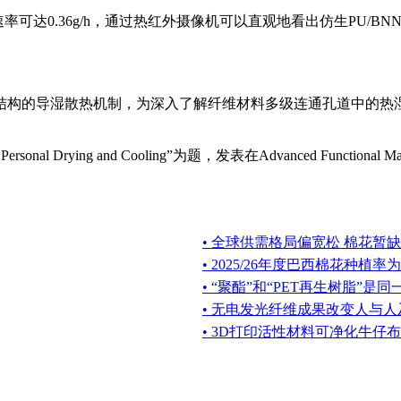
率可达0.36g/h，通过热红外摄像机可以直观地看出仿生PU/
结构的导湿散热机制，为深入了解纤维材料多级连通孔道中的热
 Perso
nal Drying and Cooling”为题，发表在Advanced Functio
nal Ma
• 全球供需格局偏宽松 棉花暂
• 2025/26年度巴西棉花种植率为9
• “聚酯”和“PET再生树脂”是同
• 无电发光纤维成果改变人与
• 3D打印活性材料可净化牛仔