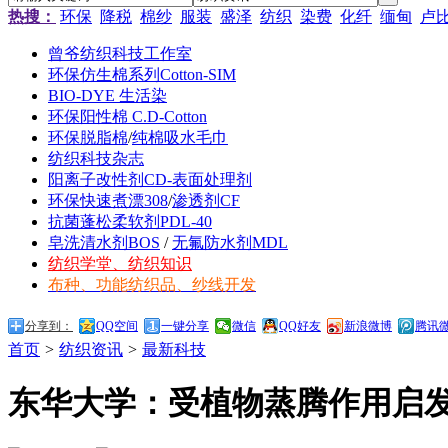
热搜：
环保
降税
棉纱
服装
盛泽
纺织
染费
化纤
缅甸
卢
曾爷纺织科技工作室
环保仿生棉系列Cotton-SIM
BIO-DYE 生活染
环保阳性棉 C.D-Cotton
环保脱脂棉
/
纯棉吸水毛巾
纺织科技杂志
阳离子改性剂CD-表面处理剂
环保快速煮漂308
/
渗透剂CF
抗菌蓬松柔软剂PDL-40
皂洗清水剂BOS
/
无氟防水剂MDL
纺织学堂、纺织知识
布种、功能纺织品、纱线开发
分享到：
QQ空间
一键分享
微信
QQ好友
新浪微博
腾讯
首页
>
纺织资讯
>
最新科技
东华大学：受植物蒸腾作用启