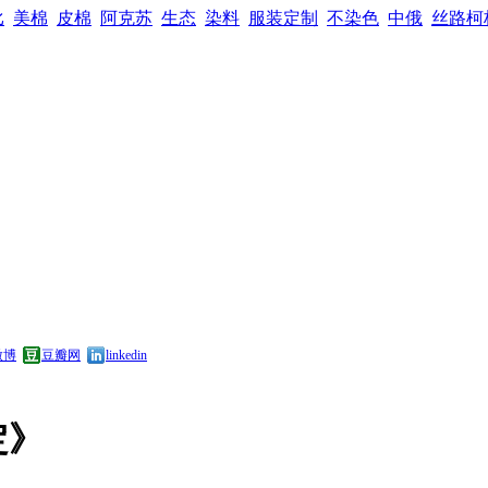
比
美棉
皮棉
阿克苏
生态
染料
服装定制
不染色
中俄
丝路柯
微博
豆瓣网
linkedin
定》