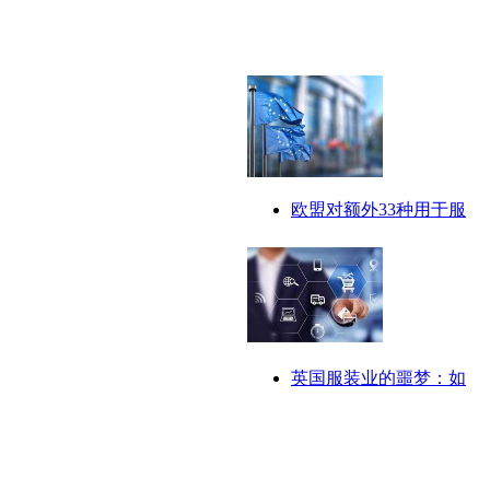
欧盟对额外33种用于服
英国服装业的噩梦：如