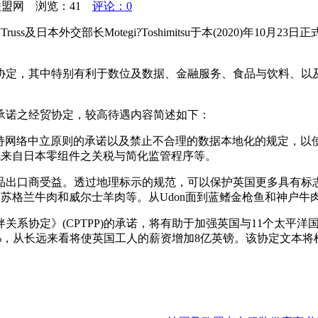
织联盟网 浏览：
41
评论：0
外交部长Motegi?Toshimitsu于本(2020)年10月23日正式签
协定，其中特别有利于数位及数据、金融服务、食品与饮料、以
承诺之经贸协定，较高待遇内容简述如下：
之自由流通，坚持网络中立原则的承诺以及禁止不合理的数据本地化的规
，将降低来自日本零组件之关税与简化监管程序等。
品出口商受益。透过地理标示的规范，可以保护英国更多具有标
酒、苏格兰牛肉和威尔士羊肉等。从Udon面到蓝鳍金枪鱼和神户
关系协定》(CPTPP)的承诺，将有助于加强英国与11个太平
7%，从长远来看将使英国工人的薪资增加8亿英镑。该协定文本将根