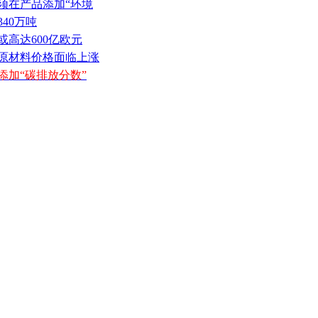
须在产品添加“环境
340万吨
或高达600亿欧元
机原材料价格面临上涨
添加“碳排放分数”