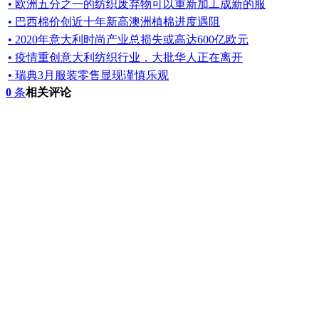
• 欧洲五分之一的纺织废弃物可以重新加工成新的服
• 巴西棉价创近十年新高澳洲植棉进度遇阻
• 2020年意大利时尚产业总损失或高达600亿欧元
• 疫情重创意大利纺织行业，大批华人正在离开
• 瑞典3月服装零售显现谨慎乐观
0
条
相关评论