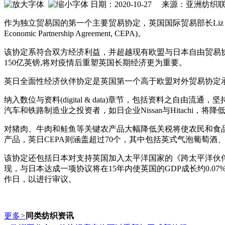
日期：2020-10-27 来源：亚洲纺
作为独立贸易国的第一个主要贸易协定，英国国际贸易部长Liz Truss及日本
Eco
nomic Partnership Agreement, CEPA)。
该协定系符合双方经济利益，并超越现有欧盟与日本自由贸易
150亿英镑,将对疫情后重塑英国长期经济更为重要。
英日全面性经济伙伴协定是英国第一个高于欧盟对外贸易协定
纳入数位与资料(digital & data)章节，包括资料
汽车和铁路制造业之投资者，如日企业Nissan与Hitachi
对猪肉、牛肉和鲑鱼等关键农产品大幅降低关税将使农民和食
产品，英日CEPA则涵盖超过70个，其中包括英式气泡葡萄
该协定还包括日本对支持英国加入太平洋国家的《跨太平洋伙伴
现，与日本达成一项协议将在15年内使英国的GDP成长约0.0
作日，以进行审议。
更多
>
同类纺织资讯