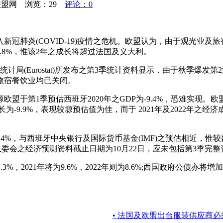
织联盟网 浏览：
29
评论：0
入新冠肺炎(COVID-19)疫情之危机。欧盟认为，由于观光业
成长4.8%，惟该2年之成长将超过法国及义大利。
局(Eurostat)所发布之第3季统计资料显示，由于秋季爆
旅宿餐饮业均已关闭。
盟于第1季预估西班牙2020年之GDP为-9.4%，恐难实现
9.9%，表现较塬预估值为佳，而于 2021年及2022年之经济成长将
长为-12.4%，与西班牙中央银行及国际货币基金(IMF)之预估相近，
，惟欧盟执委会之经济预测资料截止日期为10月22日，应未包括第3
021年将为9.6%，2022年则为8.6%;西国政府公债亦将增加，本年
• 法国及欧盟出台服装供应商必