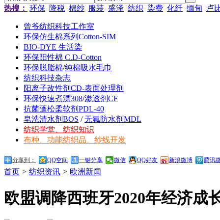
热搜：
环保
降税
棉纱
服装
盛泽
纺织
染费
化纤
缅甸
卢
曾爷纺织科技工作室
环保仿生棉系列Cotton-SIM
BIO-DYE 生活染
环保阳性棉 C.D-Cotton
环保脱脂棉
/
纯棉吸水毛巾
纺织科技杂志
阳离子改性剂CD-表面处理剂
环保快速煮漂308
/
渗透剂CF
抗菌蓬松柔软剂PDL-40
皂洗清水剂BOS
/
无氟防水剂MDL
纺织学堂、纺织知识
布种、功能纺织品、纱线开发
分享到：
QQ空间
一键分享
微信
QQ好友
新浪微博
腾讯
首页
>
纺织资讯
>
欧洲新闻
欧盟调降西班牙2020年经济成长至