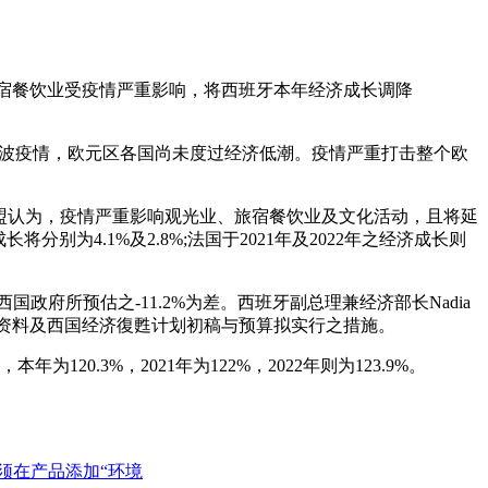
及旅宿餐饮业受疫情严重影响，将西班牙本年经济成长调降
发第2波疫情，欧元区各国尚未度过经济低潮。疫情严重打击整个欧
。欧盟认为，疫情严重影响观光业、旅宿餐饮业及文化活动，且将延
分别为4.1%及2.8%;法国于2021年及2022年之经济成长则
惟较西国政府所预估之-11.2%为差。西班牙副总理兼经济部长Nadia
季完整资料及西国经济復甦计划初稿与预算拟实行之措施。
为120.3%，2021年为122%，2022年则为123.9%。
须在产品添加“环境