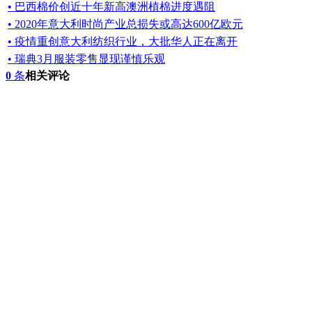
• 巴西棉价创近十年新高澳洲植棉进度遇阻
• 2020年意大利时尚产业总损失或高达600亿欧元
• 疫情重创意大利纺织行业，大批华人正在离开
• 瑞典3月服装零售显现谨慎乐观
0
条
相关评论