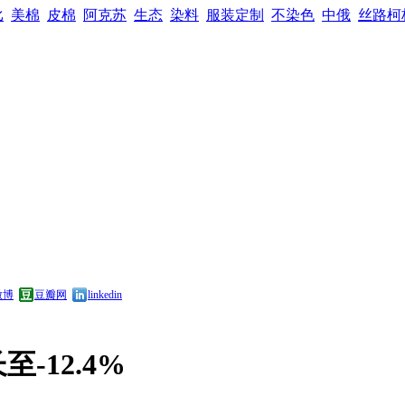
比
美棉
皮棉
阿克苏
生态
染料
服装定制
不染色
中俄
丝路柯
微博
豆瓣网
linkedin
-12.4%