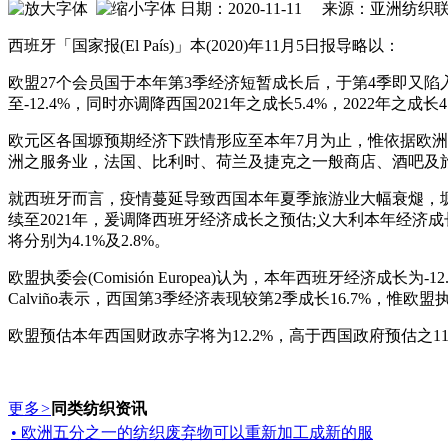
日期：2020-11-11 来源：亚洲纺
西班牙「国家报(El País)」本(2020)年11月5日报导略以：
欧盟27个会员国于本年第3季经济短暂成长后，于第4季即又陷
至-12.4%，同时亦调降西国2021年之成长5.4%，2022年之
欧元区各国塬预期经济下跌情形应至本年7月为止，惟依据欧洲统计
洲之服务业，法国、比利时、荷兰及捷克之一般商店、酒吧及
就西班牙而言，疫情蔓延导致西国本年夏季旅游业大幅衰煺，塬欧
续至2021年，爰调降西班牙经济成长之预估;义大利本年经济成长为-
将分别为4.1%及2.8%。
欧盟执委会(Comisión Europea)认为，本年西班牙经济成
Calviño表示，西国第3季经济表现较第2季成长16.7%
欧盟预估本年西国财政赤字将为12.2%，高于西国政府预估之11.3%，2
更多
>
同类纺织资讯
• 欧洲五分之一的纺织废弃物可以重新加工成新的服