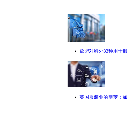
欧盟对额外33种用于服
英国服装业的噩梦：如