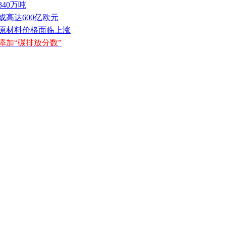
340万吨
或高达600亿欧元
机原材料价格面临上涨
添加“碳排放分数”