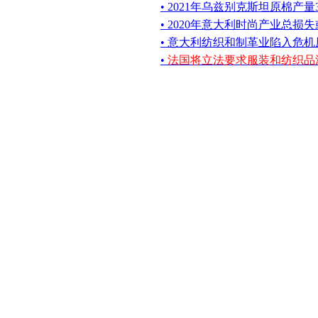
• 2021年乌兹别克斯坦原棉产量
• 2020年意大利时尚产业总损失
• 意大利纺织和制革业陷入危
•
法国将立法要求服装和纺织品