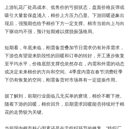
上游轧花厂处高成本、低售价的亏损状态，盘面价格反弹或
吸引大量套保盘涌入，棉价上方压力凸显。下游回暖迹象出
现后，强预期也给予棉价下方一定支撑。棉市当前向上与向
下驱动均不强，预计短期难以摆脱振荡格局。
短期看，年底来临，刚需备货叠加节日需求仍有补库需求，
下游也有望迎来阶段性的回暖和订单的转好，开工逐步恢复
至平均水平，价格底部支撑也依然存在，内需和外需的动态
或决定未来棉价的方向和空间。4季度内需在春节消费旺季
下仍有恢复的空间，刚需备货对市场将有一定提振作用。
据了解到，前期行业面临几无买单的窘境，棉价不断下挫。
随着下游的回暖，棉价回升，后期需求回暖能否持续对于棉
花的走势较为关键。
当前国内棉市核心因素还是在于纺织环节的修复。“纺织厂