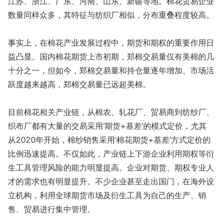
江苏、浙江、广东、河南、山东、新疆等地。棉花贸易企业
数量同样众多，其特征与纺织厂相似，分布重叠程度较高。
事实上，在棉花产业发展过程中，期货和期权的重要作用日
益凸显。国内棉花期货上市初期，郑棉交易量仅有美棉的几
十分之一，但如今，郑棉交易量和持仓量逐年增加、市场活
跃度越来越高，郑棉交易量已远超美棉。
目前棉花相关产业链，从棉农、轧花厂、贸易商到纺纱厂、
织布厂都有大量的交易采用‘期货+基差’的模式定价，尤其
从2020年开始，棉纱销售采用‘棉花期货+基差’方式定价的
比例迅速提高。不仅如此，产业链上下游企业利用期权等衍
生工具管理风险的能力明显提高。企业对期货、期权专业人
才的需求也有明显提升。不少企业甚至走出国门，在海外设
立机构，利用全球期货市场及衍生工具为自己的生产、销
售、贸易进行集中管理。