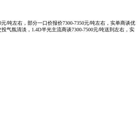
00元/吨左右，部分一口价报价7300-7350元/吨左右，实单商谈优
气氛清淡，1.4D半光主流商谈7300-7500元/吨送到左右，实