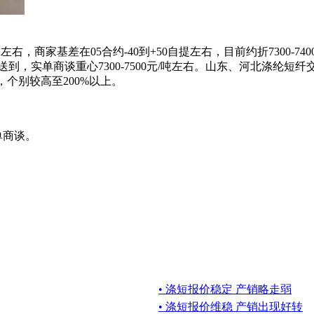
吨左右，商家基差在05合约-40到+50自提左右，目前约折7300-74
到，实单商谈重心7300-7500元/吨左右。山东、河北涤纶短纤交投
，个别较高至200%以上。
实单商谈。
• 涤短报价稳定 产销略走弱
• 涤短报价维稳 产销出现好转