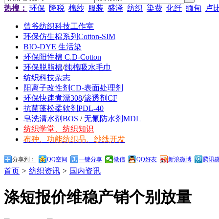
热搜：
环保
降税
棉纱
服装
盛泽
纺织
染费
化纤
缅甸
卢
曾爷纺织科技工作室
环保仿生棉系列Cotton-SIM
BIO-DYE 生活染
环保阳性棉 C.D-Cotton
环保脱脂棉
/
纯棉吸水毛巾
纺织科技杂志
阳离子改性剂CD-表面处理剂
环保快速煮漂308
/
渗透剂CF
抗菌蓬松柔软剂PDL-40
皂洗清水剂BOS
/
无氟防水剂MDL
纺织学堂、纺织知识
布种、功能纺织品、纱线开发
分享到：
QQ空间
一键分享
微信
QQ好友
新浪微博
腾讯
首页
>
纺织资讯
>
国内资讯
涤短报价维稳产销个别放量