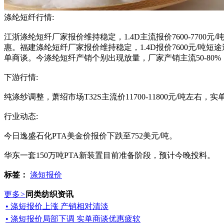
涤纶短纤行情:
江浙涤纶短纤厂家报价维持稳定，1.4D主流报价7600-7700元/
惠。福建涤纶短纤厂家报价维持稳定，1.4D报价7600元/吨短途送
单商谈。今涤纶短纤产销个别出现放量，厂家产销主流50-80%
下游行情:
纯涤纱调整，萧绍市场T32S主流价11700-11800元/吨左右，
行业动态:
今日逸盛石化PTA美金价报价下跌至752美元/吨。
华东一套150万吨PTA新装置目前准备阶段，预计今晚投料。
标签：
涤短报价
更多
>
同类纺织资讯
• 涤短报价上涨 产销相对清淡
• 涤短报价局部下调 实单商谈优惠疲软