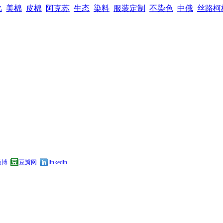
比
美棉
皮棉
阿克苏
生态
染料
服装定制
不染色
中俄
丝路柯
微博
豆瓣网
linkedin