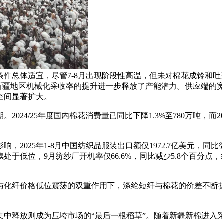
条件总体适宜，尽管7-8月出现阶段性高温，但未对棉花成铃和吐
万亩，新疆地区机械化采收率的提升进一步释放了产能潜力。供应端
空间显著扩大。
24/25年度国内棉花消费量已同比下降1.3%至780万吨，而2
2025年1-8月中国纺织品服装出口额仅1972.7亿美元，同
低位，9月纺纱厂开机率仅66.6%，同比减少5.8个百分点，织
与化纤价格低位震荡的双重作用下，涤纶短纤与棉花的价差不断
集中释放则成为压垮市场的“最后一根稻草”。随着新疆新棉进入