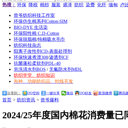
热搜：
环保
降税
棉纱
服装
盛泽
纺织
染费
化纤
缅甸
卢
曾爷纺织科技工作室
环保仿生棉系列Cotton-SIM
BIO-DYE 生活染
环保阳性棉 C.D-Cotton
环保脱脂棉
/
纯棉吸水毛巾
纺织科技杂志
阳离子改性剂CD-表面处理剂
环保快速煮漂308
/
渗透剂CF
抗菌蓬松柔软剂PDL-40
皂洗清水剂BOS
/
无氟防水剂MDL
纺织学堂、纺织知识
布种、功能纺织品、纱线开发
分享到：
QQ空间
一键分享
微信
QQ好友
新浪微博
腾讯
首页
>
纺织资讯
>
曾爷爆料
2024/25年度国内棉花消费量