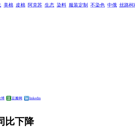
比
美棉
皮棉
阿克苏
生态
染料
服装定制
不染色
中俄
丝路柯
微博
豆瓣网
linkedin
已同比下降