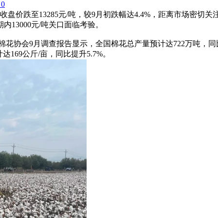
0
上午收盘价跌至13285元/吨，较9月初跌幅达4.4%，距离市场密
13000元/吨关口面临考验。
国棉花协会9月调查报告显示，全国棉花总产量预计达722万吨，同比
计达169公斤/亩，同比提升5.7%。