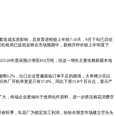
絮造成实质影响，且发育进程较上年快7-10天，9月下旬已启动
的宽松格局已提前反映在市场预期中，新棉开秤价较上年明显下
025/26年度虽预计增至810万吨，但这一增长主要依赖新疆本地
比微降0.2%，出口企业普遍面临订单不足的困境，大单稀少且以
布厂开机率更是只有37.8%，同比下滑15.8个百分点，显示产
扩大，终端企业更倾向于使用化纤原料，进一步挤压棉花消费空
采收旺季，轧花厂为锁定加工利润，纷纷在期货市场建立空头头