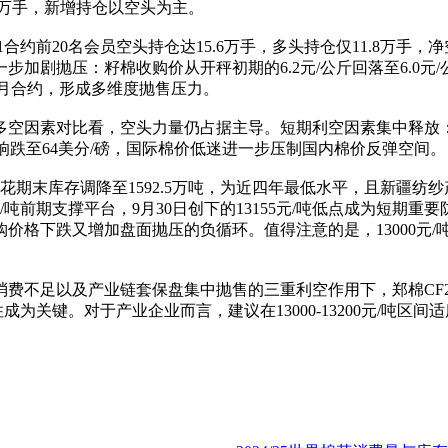
2.2万手，新增持仓以空头为主。
1合约前20名会员空头持仓达15.6万手，多头持仓仅11.8万手
加剧抛压：籽棉收购价从开秤初期的6.2元/公斤回落至6.0
至1月合约，形成多维度抛售压力。
期，从多空因素对比看，空头力量仍占据主导。短期利空因素集中释放
影响跌至64美分/磅，国际棉价低迷进一步压制国内棉价反弹空间。
花期末库存调降至1592.5万吨，为近四年最低水平，且新疆纺
吨前期支撑平台，9月30日创下的13155元/吨低点成为短期重要
价格下跌又增加盘面抛压的负循环。值得注意的是，13000元
不足以及产业链套保盘集中抛售的三重利空作用下，郑棉CF260
住成为关键。对于产业企业而言，建议在13000-13200元/