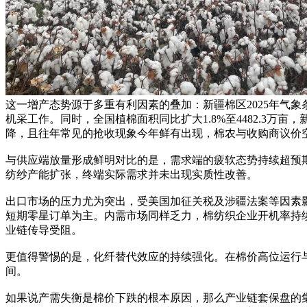
这一增产态势源于多重有利因素的叠加：新疆棉区2025年气象
机采工作。同时，全国植棉面积同比扩大1.8%至4482.3
降，且往年常见的抢收现象今年鲜有出现，棉农与收购商议价
与供应端放量形成鲜明对比的是，需求端的疲软态势持续超预期。20
纺纱产能扩张，终端实际需求并未出现实质性改善。
出口市场的压力尤为突出，受美国加征关税及涉疆法案等因素影响，
短期零星订单为主。内需市场同样乏力，棉纺织企业开机率持续处于
业链传导受阻。
更值得警惕的是，化纤替代效应的持续强化。在棉价高位运行
间。
如果说产需失衡是棉价下跌的根本原因，那么产业链套保盘的