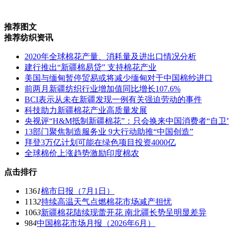
推荐图文
推荐纺织资讯
2020年全球棉花产量、消耗量及进出口情况分析
建行推出“新疆棉易贷” 支持棉花产业
美国与缅甸暂停贸易或将减少缅甸对于中国棉纱进口
前两月新疆纺织行业增加值同比增长107.6%
BCI表示从未在新疆发现一例有关强迫劳动的事件
科技助力新疆棉花产业高质量发展
央视评“H&M抵制新疆棉花”：只会换来中国消费者“自卫
13部门聚焦制造服务业 9大行动助推“中国创造”
拜登3万亿计划可能在绿色项目投资4000亿
全球棉价上涨趋势激励印度棉农
点击排行
136
1
棉市日报（7月1日）
113
2
持续高温天气点燃棉花市场减产担忧
106
3
新疆棉花陆续现蕾开花 南北疆长势呈明显差异
98
4
中国棉花市场月报（2026年6月）