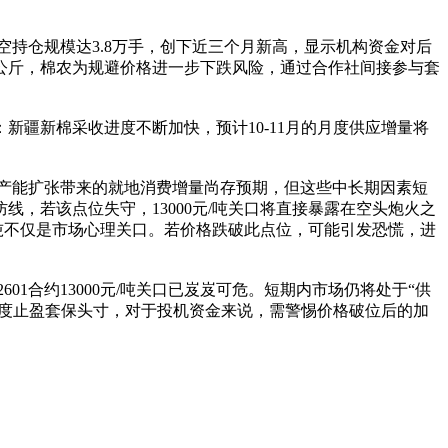
，净空持仓规模达3.8万手，创下近三个月新高，显示机构资金对后
元/公斤，棉农为规避价格进一步下跌风险，通过合作社间接参与套
：新疆新棉采收进度不断加快，预计10-11月的月度供应增量将
纱产能扩张带来的就地消费增量尚存预期，但这些中长期因素短
防线，若该点位失守，13000元/吨关口将直接暴露在空头炮火之
/吨不仅是市场心理关口。若价格跌破此点位，可能引发恐慌，进
1合约13000元/吨关口已岌岌可危。短期内市场仍将处于“供
吨区间适度止盈套保头寸，对于投机资金来说，需警惕价格破位后的加