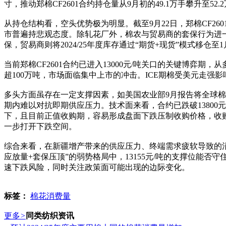
寸，推动郑棉CF2601合约持仓量从9月初的49.1万手攀升至5
从持仓结构看，空头优势极为明显。截至9月22日，郑棉CF260
市普遍持悲观态度。除轧花厂外，棉农与贸易商的套保行为进一步
保，贸易商则将2024/25年度库存通过“期货+现货”模式移仓
当前郑棉CF2601合约已进入13000元/吨关口的关键博弈
超100万吨，市场面临集中上市的冲击。ICE期棉受美元走强
多头方面虽存在一定支撑因素，如美国农业部9月报告将全球棉
期内难以对抗即期供应压力。技术面来看，合约已跌破13800元/
下，且目前正值收购期，容易形成盘面下跌压制收购价格，收购
一步打开下跌空间。
综合来看，在新疆增产带来的供应压力、终端需求疲软导致的消费
应放量+套保压顶”的弱势格局中，13155元/吨的支撑位能否守
速下跌风险，同时关注政策面可能出现的边际变化。
标签：
棉花消费量
更多
>
同类纺织资讯