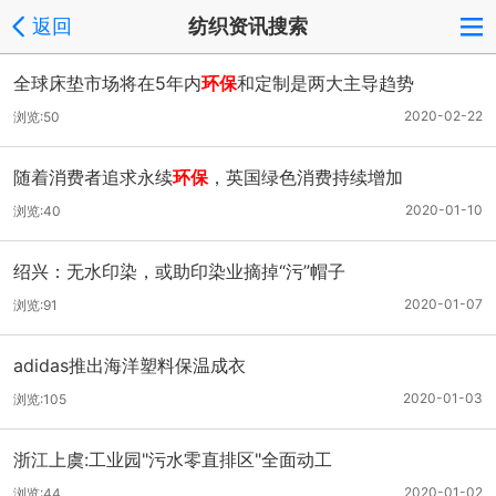
返回
纺织资讯搜索
全球床垫市场将在5年内
环保
和定制是两大主导趋势
2020-02-22
浏览:50
随着消费者追求永续
环保
，英国绿色消费持续增加
2020-01-10
浏览:40
绍兴：无水印染，或助印染业摘掉“污”帽子
2020-01-07
浏览:91
adidas推出海洋塑料保温成衣
2020-01-03
浏览:105
浙江上虞:工业园"污水零直排区"全面动工
2020-01-02
浏览:44