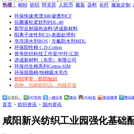
热搜：
棉纱
纺织
阿克苏
人民币
服装
染料
化纤
服装定制
环保快速煮漂308
/
渗透剂CF
抗菌蓬松柔软剂PDL-40
新型反射隔热涂料
/
进成新材料
阳离子改性剂CD-表面处理剂
皂洗清水剂BOS
/
无氟防水剂MDL
环保阳性棉 C.D-Cotton
曾爷纺织科技工作室/中纤/汇纺
进成新材料（东莞）有限公司
环保仿生棉系列Cotton-SIM
环保脱脂棉
/
纯棉吸水毛巾
纺织学堂、纺织知识
布种、功能纺织品、纱线开发
分享到：
QQ空间
一键分享
微信
QQ好友
新浪微博
腾讯
首页
>
纺织资讯
>
国内资讯
咸阳新兴纺织工业园强化基础