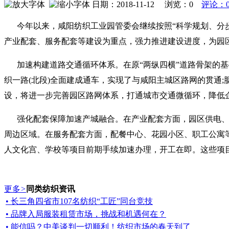
日期：2018-11-12 浏览：
0
评论：
今年以来，咸阳纺织工业园管委会继续按照“科学规划、分
产业配套、服务配套等建设为重点，强力推进建设进度，为园
加速构建道路交通循环体系。在原“两纵四横”道路骨架的
织一路(北段)全面建成通车，实现了与咸阳主城区路网的贯通
设，将进一步完善园区路网体系，打通城市交通微循环，降低
强化配套保障加速产城融合。在产业配套方面，园区供电
周边区域。在服务配套方面，配餐中心、花园小区、职工公寓等
人文化宫、学校等项目前期手续加速办理，开工在即。这些项
更多
>
同类纺织资讯
• 长三角四省市107名纺织“工匠”同台竞技
• 品牌入局服装租赁市场，挑战和机遇何在？
• 能信吗？中美谈判一切顺利！纺织市场的春天到了