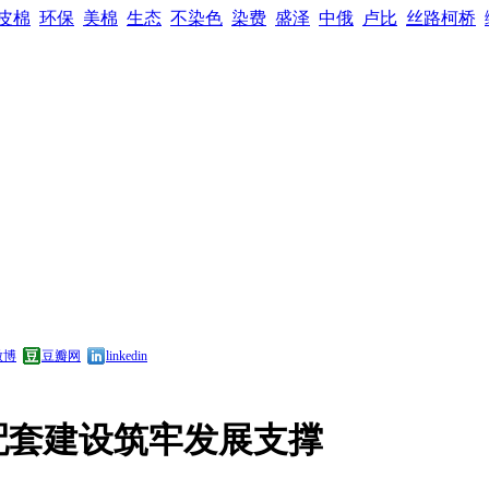
皮棉
环保
美棉
生态
不染色
染费
盛泽
中俄
卢比
丝路柯桥
微博
豆瓣网
linkedin
配套建设筑牢发展支撑