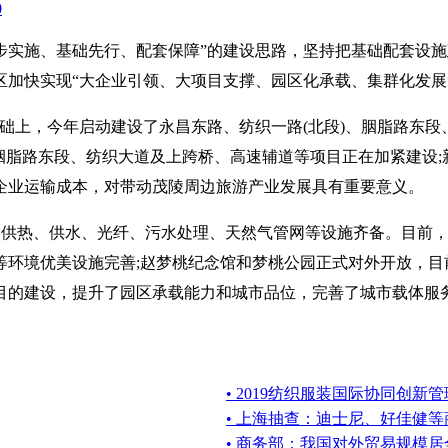
0
步实施、基础先行、配套保障”的建设思路，坚持把基础配套设
区加快实现“大企业引领、大项目支撑、园区化承载、集群化发展
基础上，今年启动建设了永昌东路、纺织一路(北段)、胭脂路东
;胭脂路东段、纺织大道及上跨桥、高速辅道等项目正在加紧建设
企业运输成本，对带动茂陵周边旅游产业发展具有重要意义。
、供热、供水、光纤、污水处理、天然气管网等设施齐备。目前
环境优美设施完善;赵梦桃纪念馆和梦桃公园正式对外开放，目前
目的建设，提升了园区承载能力和城市品位，完善了城市载体服
• 2019纺织服装国际协同创新
• 上海抽查：迪士尼、好佳健
• 商务部：我国对外贸易规模