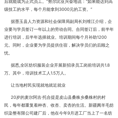
后就能成为正式员工。”努尔比亚兴奋地说：“如果能达到高
级技工的水平，每个月能拿到3000元的工资。”
据墨玉县人力资源和社会保障局副局长刘维江介绍，企
业要与学员签订一年以上的劳动合同。合同签订后，前半年
进行培训，后半年选择就业。培训期间每个月补助1200
元。同时，企业要为学员提供住宿，解决学员们的后顾之
忧。
据悉,全区纺织服装企业开展新招录员工岗前培训共1.8
万。其中，培训技术工人1.5万人。
让当地村民实现就地就近就业
20岁的麦尔阿吉·托合提是皮山县桑株乡桑株村的村
民，每年都重复着种杏、收杏、卖杏的生活。新疆阗羊毛纺
织染整有限公司建厂后，他在今年9月进工厂当上了一名纺