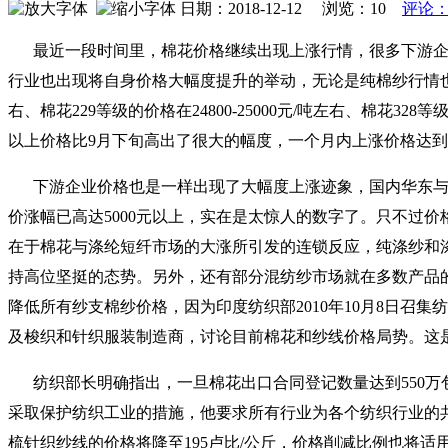
日期：2018-12-12 浏览：
10
评论：
最近一段时间里，棉花价格继续出现上涨行情，很多下游
行业也出现将自身价格大幅度提升的举动，无论是纯棉纱行情也好，
右、棉花229等级的价格在24800-25000元/吨左右、棉花328等级的
以上价格比9月下旬高出了很大的幅度，一个月内上涨价格达到几
下游企业价格也是一样出现了大幅度上涨迹象，国内华东与
价涨幅已高达5000元以上，实在是太惊人的数字了。只不过
在于棉花与涤纶短纤市场的大涨所引发的连锁反应，纯涤纱和
持高位坚挺的态势。另外，还有部分混纺纱市场就在多数产品
降低所有纱支棉纱价格，因为印度纺织部2010年10月8日
及梭织和针织服装制造商，讨论目前棉花和纱线价格局势。这
纺织部长明确指出，一旦棉花出口合同登记数量达到550
采取保护纺织工业的措施，他要求所有行业为各个纺织行业的共
梳针织纱线的价格将降至195卢比/公斤，价格削减比例也将