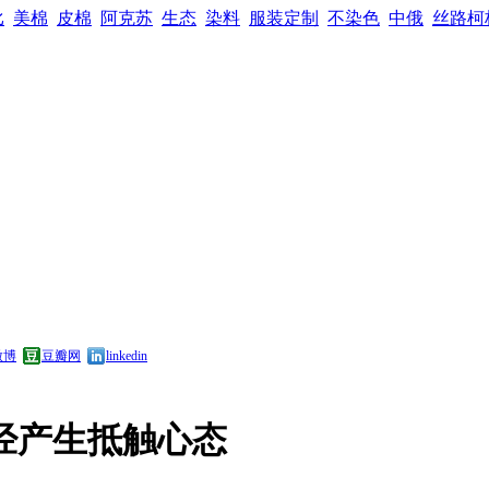
比
美棉
皮棉
阿克苏
生态
染料
服装定制
不染色
中俄
丝路柯
微博
豆瓣网
linkedin
经产生抵触心态