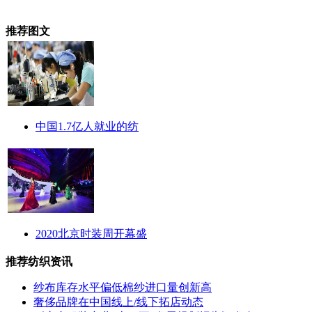
推荐图文
中国1.7亿人就业的纺
2020北京时装周开幕盛
推荐纺织资讯
纱布库存水平偏低棉纱进口量创新高
奢侈品牌在中国线上/线下拓店动态