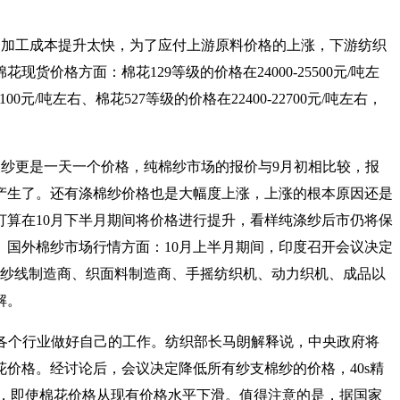
的加工成本提升太快，为了应付上游原料价格的上涨，下游纺织
格方面：棉花129等级的价格在24000-25500元/吨左
4100元/吨左右、棉花527等级的价格在22400-22700元/吨左右，
纱更是一天一个价格，纯棉纱市场的报价与9月初相比较，报
态产生了。还有涤棉纱价格也是大幅度上涨，上涨的根本原因还是
算在10月下半月期间将价格进行提升，看样纯涤纱后市仍将保
国外棉纱市场行情方面：10月上半月期间，印度召开会议决定
商、纱线制造商、织面料制造商、手摇纺织机、动力织机、成品以
解。
吁各个行业做好自己的工作。纺织部长马朗解释说，中央政府将
价格。经讨论后，会议决定降低所有纱支棉纱的价格，40s精
月，即使棉花价格从现有价格水平下滑。值得注意的是，据国家