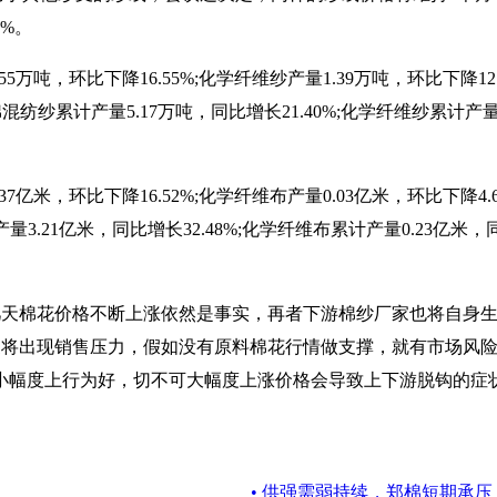
1%。
55万吨，环比下降16.55%;化学纤维纱产量1.39万吨，环比下降1
;棉混纺纱累计产量5.17万吨，同比增长21.40%;化学纤维纱累计产量
37亿米，环比下降16.52%;化学纤维布产量0.03亿米，环比下降4.
量3.21亿米，同比增长32.48%;化学纤维布累计产量0.23亿米，
几天棉花价格不断上涨依然是事实，再者下游棉纱厂家也将自身
纱线厂家将出现销售压力，假如没有原料棉花行情做支撑，就有市场
小幅度上行为好，切不可大幅度上涨价格会导致上下游脱钩的症状
• 供强需弱持续，郑棉短期承压