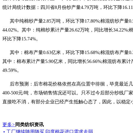
统计局统计数据：四川省8月份纱产量4.79万吨，环比下降16.1
其中纯棉纱产量2.85万吨，环比下降17.80%;棉混纺纱产量0.
44.02%。其中：纯棉纱累计产量26.62万吨，同比增长34.22%
环比下降15.74%。
其中：棉布产量0.63亿米，环比下降15.68%;棉混纺布产量0.
其中：棉布累计产量5.90亿米，同比增长56.66%;棉混纺布累计产
49.59%。
后市预测：后市棉花价格依然在高位置中徘徊，毕竟最近
400-500元/吨，市场销售情况还可以。只不过今后部分
直接吃不消，有部分企业已经产生抵触心态了，因此，以稳定
更多
>
同类纺织资讯
• 工厂继续随用随买 印度棉花进口需求走弱