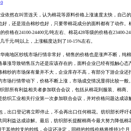
0
企业依然在叫苦连天，认为棉花等原料价格上涨速度太快，自己
还是混合棉纱也好，只要带棉花成分的面料都有了动作。棉花现货价
价格在24100-24400元/吨左右、棉花428等级的价格在23400-2
千元/吨以上，上涨幅度达到了10-15%左右。
华南地区纱线市场行情非常好，销售的价格也是涨声不断，纯棉
价格暴涨导致销售压力还是应该存在的，面料企业已经有抵触心
涤棉纱的市场保有量并不大，企业库存不高，有部分下游企业还打
的市场行情带动下，价格不断上涨，市场成交情况显得比较一般。
召集纺织部所有利益相关者参加联合会议，包括从棉花到服装、棉
是纺织工业相关行业第一次参加联合会议，并对价格问题达成谅
万包，出口登记将立即停止，不会再出口任何棉花。纺织部长呼
同利益达成谅解。最后，纺织部长提醒棉商今最大努力降低棉花
适用于其他纱支的纱线，会议还决定，同样的纱线价格将维持3个