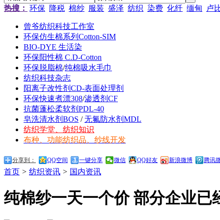
热搜：
环保
降税
棉纱
服装
盛泽
纺织
染费
化纤
缅甸
卢
曾爷纺织科技工作室
环保仿生棉系列Cotton-SIM
BIO-DYE 生活染
环保阳性棉 C.D-Cotton
环保脱脂棉
/
纯棉吸水毛巾
纺织科技杂志
阳离子改性剂CD-表面处理剂
环保快速煮漂308
/
渗透剂CF
抗菌蓬松柔软剂PDL-40
皂洗清水剂BOS
/
无氟防水剂MDL
纺织学堂、纺织知识
布种、功能纺织品、纱线开发
分享到：
QQ空间
一键分享
微信
QQ好友
新浪微博
腾讯
首页
>
纺织资讯
>
国内资讯
纯棉纱一天一个价 部分企业已