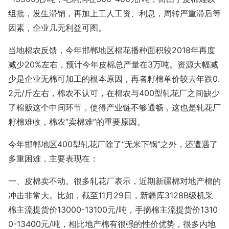
组批，发生滞销，再加上工人工资、利息，周转严重滞后等
因素，企业几无利益可图。
当地棉农反馈，今年邯郸地区棉花播种面积较2018年再度
减少20%左右，预计今年皮棉总产量在3万吨。资源大幅减
少是企业无棉可加工的根本原因，再者籽棉单价较去年跌0.
2元/斤左右，棉农不认可，在棉农与400型轧花厂之间缺少
了棉贩这个中间环节，使得产业链不够通畅，这也是轧花厂
籽棉难收，棉农“卖棉难”的重要原因。
今年邯郸地区400型轧花厂除了“无米下锅”之外，还遭遇了
多重困难，主要表现在：
一、皮棉卖不动。很多轧花厂表示，近期新疆棉对地产棉的
冲击非常大。比如，截至11月29日，新疆库3128B级机采
棉主流提货价13000-13100元/吨，手摘棉主流提货价1310
0-13400元/吨，相比地产棉有很强的性价优势，很多内地