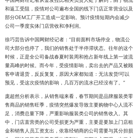
中国网财经记者从金发拉比相关负责人处了解到，由于物流
和返工受阻，疫情对公司遍布全国的线下门店正常营业以及
部分OEM工厂开工造成一定影响。预计疫情短期内会减少
公司一季度实体门店营收和净利润。
徐巧芸告诉中国网财经记者：“目前面料市场停业，物流公
司大部分也停了，我们的销售处于半停滞状态。往年的这个
时候，正是全公司备战春夏时装周和抢占新年线上第一波流
量高峰的时候。而今年，受疫情影响，卖出去的产品又被顾
客申请退货，反反复复，原因大家都知道：无法发货!可以
预见，受这次疫情的影响，几百万的流水已经没有了。”
庞超然分析表示，从销售端来看，春节期间是品牌服装类零
售商品的销售旺季，疫情突然爆发导致主要购物中心人流不
足，消费总量下降，严重影响服装类公司的销售收入。其
中，门店直营类的公司受损更为严重，主要是要加上门店租
金和销售人员工资支出，依靠经销商的公司需要与其分担损