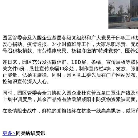
园区管委会及入园企业基层各级党组织和广大党员干部职工积
爱心捐助、疫情通报、24小时值班等工作，大家尽职尽责、
号召积极捐款、市劳模康忠民、杨福彦缴纳“特殊党费”、医
连日来，园区充分发挥微信群、LED屏、条幅、宣传展板等
关文件6份，悬挂宣传条幅10余处，制作宣传栏4块，发放、
正能量、弘扬主旋律。同时，园区党工委先后在门户网站发布、
控知识宣传深入人心。
同时，园区管委会全力协助入园企业杜克普五条口罩生产线及时
上集中调度后，其余产品将有效缓解咸阳市防疫物资紧缺局面
在疫情阻击战中，鲜艳的党旗始终在抗疫一线高高飘扬，咸阳
更多
>
同类纺织资讯