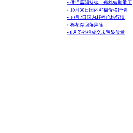
• 供强需弱持续，郑棉短期承压
• 10月30日国内籽棉价格行情
• 10月2日国内籽棉价格行情
• 棉花存回落风险
• 8月份外棉成交未明显放量