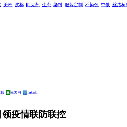
比
美棉
皮棉
阿克苏
生态
染料
服装定制
不染色
中俄
丝路柯
微博
豆瓣网
linkedin
引领疫情联防联控