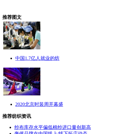
推荐图文
中国1.7亿人就业的纺
2020北京时装周开幕盛
推荐纺织资讯
纱布库存水平偏低棉纱进口量创新高
奢侈品牌在中国线上/线下拓店动态