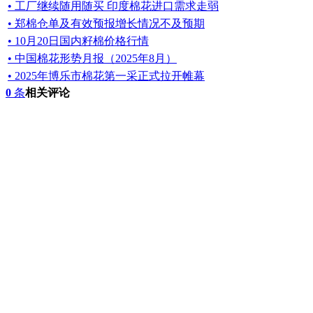
• 工厂继续随用随买 印度棉花进口需求走弱
• 郑棉仓单及有效预报增长情况不及预期
• 10月20日国内籽棉价格行情
• 中国棉花形势月报（2025年8月）
• 2025年博乐市棉花第一采正式拉开帷幕
0
条
相关评论