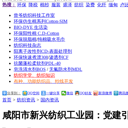
热搜：
环保
降税
棉纱
服装
盛泽
纺织
染费
化纤
缅甸
卢
曾爷纺织科技工作室
环保仿生棉系列Cotton-SIM
BIO-DYE 生活染
环保阳性棉 C.D-Cotton
环保脱脂棉
/
纯棉吸水毛巾
纺织科技杂志
阳离子改性剂CD-表面处理剂
环保快速煮漂308
/
渗透剂CF
抗菌蓬松柔软剂PDL-40
皂洗清水剂BOS
/
无氟防水剂MDL
纺织学堂、纺织知识
布种、功能纺织品、纱线开发
分享到：
QQ空间
一键分享
微信
QQ好友
新浪微博
腾讯
首页
>
纺织资讯
>
国内资讯
咸阳市新兴纺织工业园：党建