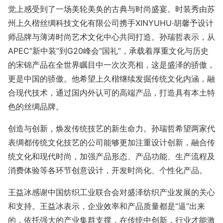
觉上感受到了一场美轮美奂的古典与时尚盛宴。时装秀由苏
州上久楷丝绸科技文化有限公司携手XINYUHU·胡馨予设计
师品牌与薄涛时尚艺术文化中心共同打造。孙瑞哲表示，从
APEC“新中装”到G20峰会“国礼”，承载着厚重文化与历史
的宋锦产品在全世界瞩目中一次次亮相，这是盛泽的骄傲，
更是中国的骄傲。他希望上久楷继续发掘传统文化内涵，融
合现代技术，通过国内外认可的高端产品，打造具有本土特
色的丝绸品牌。
创造与创新，焕发传统技艺的新生命力。孙瑞哲希望两家代
表绸都传统文化技艺的公司能够更加注重设计创新，融合传
统文化和现代时尚，加强产品形态、产品功能、生产流程及
消费体验等各环节创意设计，开发时尚化、个性化产品。
王益冰感谢中国纺织工业联合会对盛泽纺织产业发展的关心
和支持。王益冰表示，企业效率和产品质量都是“逼”出来
的，依托强大的产业集群支撑，在传统中创新，行业才能激