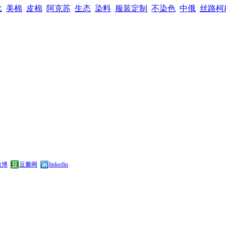
比
美棉
皮棉
阿克苏
生态
染料
服装定制
不染色
中俄
丝路柯
微博
豆瓣网
linkedin