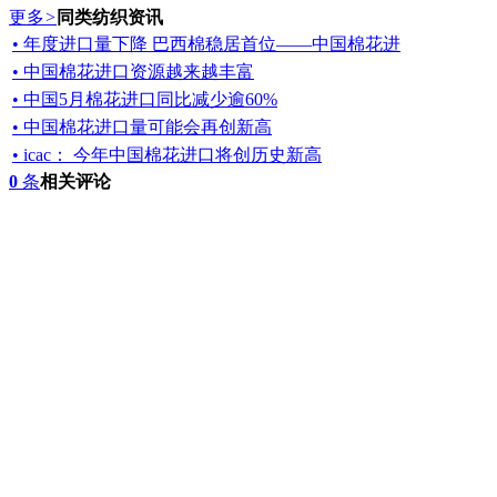
更多
>
同类纺织资讯
• 年度进口量下降 巴西棉稳居首位——中国棉花进
• 中国棉花进口资源越来越丰富
• 中国5月棉花进口同比减少逾60%
• 中国棉花进口量可能会再创新高
• icac： 今年中国棉花进口将创历史新高
0
条
相关评论