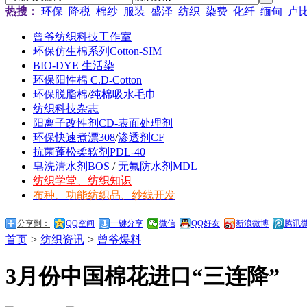
热搜：
环保
降税
棉纱
服装
盛泽
纺织
染费
化纤
缅甸
卢
曾爷纺织科技工作室
环保仿生棉系列Cotton-SIM
BIO-DYE 生活染
环保阳性棉 C.D-Cotton
环保脱脂棉
/
纯棉吸水毛巾
纺织科技杂志
阳离子改性剂CD-表面处理剂
环保快速煮漂308
/
渗透剂CF
抗菌蓬松柔软剂PDL-40
皂洗清水剂BOS
/
无氟防水剂MDL
纺织学堂、纺织知识
布种、功能纺织品、纱线开发
分享到：
QQ空间
一键分享
微信
QQ好友
新浪微博
腾讯
首页
>
纺织资讯
>
曾爷爆料
3月份中国棉花进口“三连降”