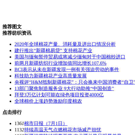
推荐图文
推荐纺织资讯
2020年全球棉花产量、消耗量及进出口情况分析
建行推出“新疆棉易贷” 支持棉花产业
美国与缅甸暂停贸易或将减少缅甸对于中国棉纱进口
前两月新疆纺织行业增加值同比增长107.6%
BCI表示从未在新疆发现一例有关强迫劳动的事件
科技助力新疆棉花产业高质量发展
央视评“H&M抵制新疆棉花”：只会换来中国消费者“自卫
13部门聚焦制造服务业 9大行动助推“中国创造”
拜登3万亿计划可能在绿色项目投资4000亿
全球棉价上涨趋势激励印度棉农
点击排行
136
1
棉市日报（7月1日）
113
2
持续高温天气点燃棉花市场减产担忧