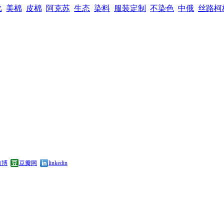
比
美棉
皮棉
阿克苏
生态
染料
服装定制
不染色
中俄
丝路柯
微博
豆瓣网
linkedin