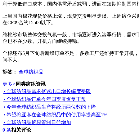
利于降低进口成本，国内供需矛盾减弱，进而在短期抑制国内
上周国内棉花现货价格上涨，现货交投明显走淡。上周纺企采
在CF09合约15500以下。
纯棉纱市场整体交投气氛一般，市场逐渐进入淡季行情，需求
企也不在少数。开机方面继续持稳。
全棉坯布5月下旬后新增订单不足，多数工厂还维持正常开机
间不大。
标签：
全球纺织品
更多
>
同类纺织资讯
• 全球纺织品需求低迷出口增长幅度受限
• 全球纺织品订单今年四季度恢复正常
• 今年全球纺织品生产将经历两位数的下降
• 希望将亚麻在全球纺织品中的使用率提高至1%
• 全球纺织品贸易管制日益增加
0
条
相关评论