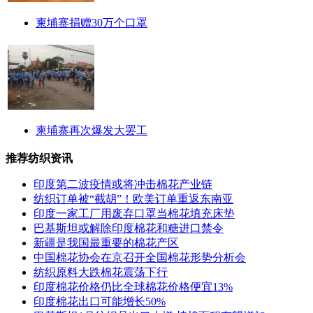
柬埔寨捐赠30万个口罩
柬埔寨再次爆发大罢工
推荐纺织资讯
印度第二波疫情或将冲击棉花产业链
纺织订单被“截胡”！欧美订单重返东南亚
印度一家工厂用废弃口罩当棉花填充床垫
巴基斯坦或解除印度棉花和糖进口禁令
新疆是我国最重要的棉花产区
中国棉花协会在京召开全国棉花形势分析会
纺织原料大跌棉花震荡下行
印度棉花价格仍比全球棉花价格便宜13%
印度棉花出口可能增长50%