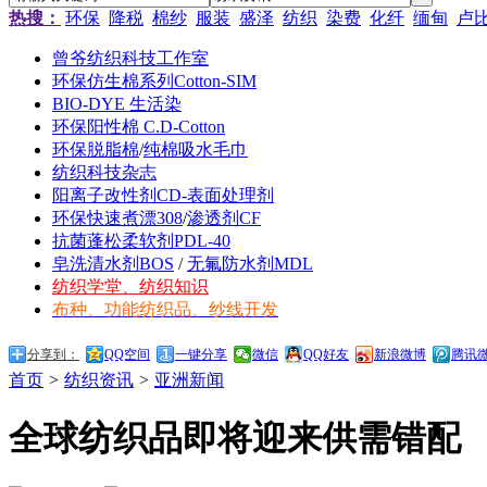
热搜：
环保
降税
棉纱
服装
盛泽
纺织
染费
化纤
缅甸
卢
曾爷纺织科技工作室
环保仿生棉系列Cotton-SIM
BIO-DYE 生活染
环保阳性棉 C.D-Cotton
环保脱脂棉
/
纯棉吸水毛巾
纺织科技杂志
阳离子改性剂CD-表面处理剂
环保快速煮漂308
/
渗透剂CF
抗菌蓬松柔软剂PDL-40
皂洗清水剂BOS
/
无氟防水剂MDL
纺织学堂、纺织知识
布种、功能纺织品、纱线开发
分享到：
QQ空间
一键分享
微信
QQ好友
新浪微博
腾讯
首页
>
纺织资讯
>
亚洲新闻
全球纺织品即将迎来供需错配