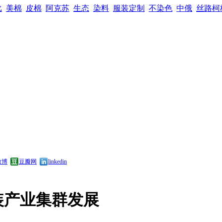
比
美棉
皮棉
阿克苏
生态
染料
服装定制
不染色
中俄
丝路柯
微博
豆瓣网
linkedin
装产业集群发展