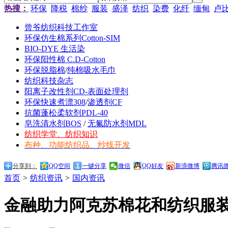
热搜：
环保
降税
棉纱
服装
盛泽
纺织
染费
化纤
缅甸
卢
曾爷纺织科技工作室
环保仿生棉系列Cotton-SIM
BIO-DYE 生活染
环保阳性棉 C.D-Cotton
环保脱脂棉
/
纯棉吸水毛巾
纺织科技杂志
阳离子改性剂CD-表面处理剂
环保快速煮漂308
/
渗透剂CF
抗菌蓬松柔软剂PDL-40
皂洗清水剂BOS
/
无氟防水剂MDL
纺织学堂、纺织知识
布种、功能纺织品、纱线开发
分享到：
QQ空间
一键分享
微信
QQ好友
新浪微博
腾讯
首页
>
纺织资讯
>
国内资讯
金融助力阿克苏棉花和纺织服