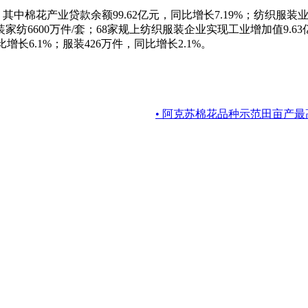
其中棉花产业贷款余额99.62亿元，同比增长7.19%；纺织服装
、服装家纺6600万件/套；68家规上纺织服装企业实现工业增加值9
同比增长6.1%；服装426万件，同比增长2.1%。
• 阿克苏棉花品种示范田亩产最高