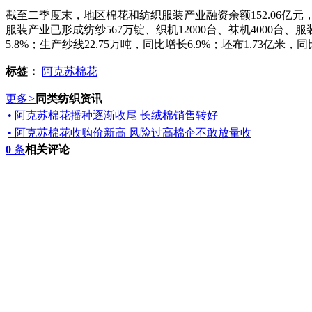
截至二季度末，地区棉花和纺织服装产业融资余额152.06亿元，
服装产业已形成纺纱567万锭、织机12000台、袜机4000台
5.8%；生产纱线22.75万吨，同比增长6.9%；坯布1.73亿米，
标签：
阿克苏棉花
更多
>
同类纺织资讯
• 阿克苏棉花播种逐渐收尾 长绒棉销售转好
• 阿克苏棉花收购价新高 风险过高棉企不敢放量收
0
条
相关评论